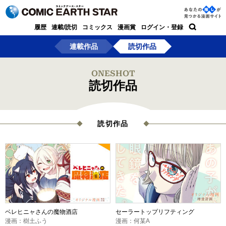
コミック アース・スター
あなた
履歴
連載/読切
コミックス
漫画賞
ログイン・登録
の推し
検索
連載作品
読切作品
が見つ
かる漫
ONESHOT
読切作品
画サイ
ト
読切作品
ベレヒニャさんの魔物酒店
セーラートップリフティング
漫画：樹土ふう
漫画：何某A