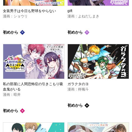
女装男子は今日も野球をやらない
gift
漫画：ショウリ
漫画：よねだしまき
初めから
初めから
私の部屋に人間恐怖症の引きこもり吸
ガラクタのヨ
血鬼がいる
漫画：柊颯斗
漫画：暗井
初めから
初めから