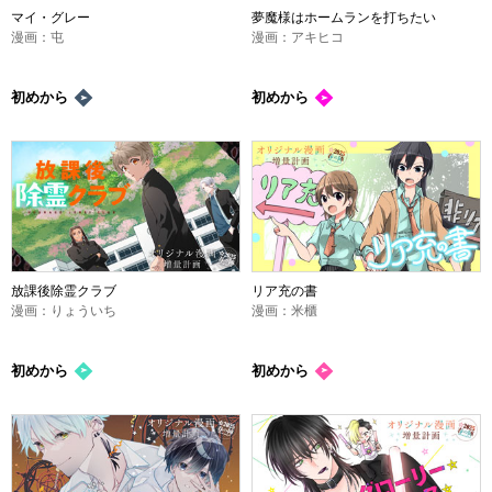
マイ・グレー
夢魔様はホームランを打ちたい
漫画：屯
漫画：アキヒコ
初めから
初めから
放課後除霊クラブ
リア充の書
漫画：りょういち
漫画：米櫃
初めから
初めから