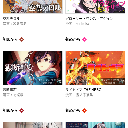
空想テロル
グローリー・ワンス・アゲイン
漫画：和泉宗谷
漫画：supiruka
初めから
初めから
霊断事変
ライトメア-THE HERO-
漫画：徒楽耀
漫画：雪ノ原飛鳥
初めから
初めから