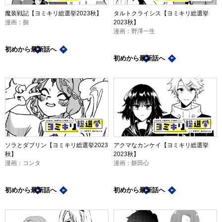
魔装戦記【ヨミキリ総選挙2023秋】
タルトクライシス【ヨミキリ総選挙
漫画：捌
2023秋】
漫画：野澤一生
初めから
最新話
へ
初めから
最新話
へ
ソラとダブリン【ヨミキリ総選挙2023
アクマなカンケイ【ヨミキリ総選挙
秋】
2023秋】
漫画：コンタ
漫画：餅田心
初めから
最新話
へ
初めから
最新話
へ