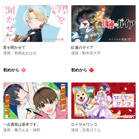
君を聞かせて
紅蓮のガイア
漫画：朝寝あおはる
漫画：駒木田大平
初めから
初めから
一点透視は基本です。
ロイヤルワンコ
漫画：幾乃もき・綿郎
漫画：目黒川うな