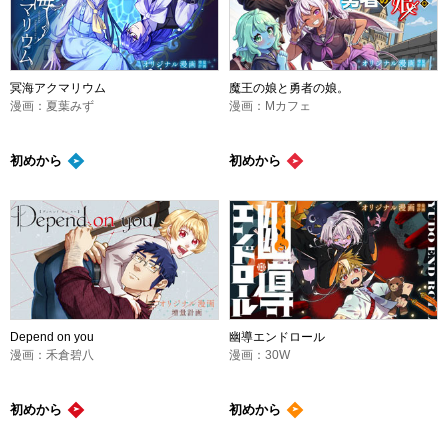
冥海アクマリウム
魔王の娘と勇者の娘。
漫画：夏葉みず
漫画：Mカフェ
初めから
初めから
Depend on you
幽導エンドロール
漫画：禾倉碧八
漫画：30W
初めから
初めから