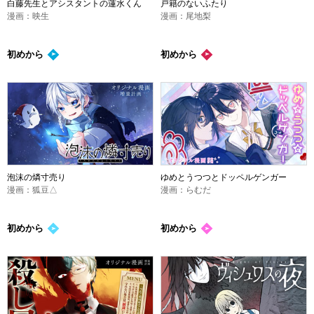
白藤先生とアシスタントの蓮水くん
戸籍のないふたり
漫画：映生
漫画：尾地梨
初めから
初めから
泡沫の燐寸売り
ゆめとうつつとドッペルゲンガー
漫画：狐豆△
漫画：らむだ
初めから
初めから