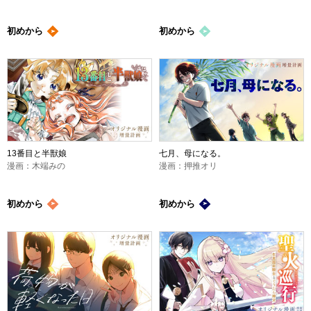
初めから
初めから
13番目と半獣娘
七月、母になる。
漫画：木端みの
漫画：押推オリ
初めから
初めから