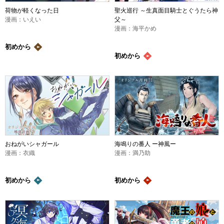
荷物が軽くなった日
聖火巡行 ～生真面目騎士とぐうたら神
漫画：いえい
父～
漫画：海平かめ
初めから
初めから
おねがいシャガール
海鳴りの番人 ー神風ー
漫画：衣織
漫画：満乃助
初めから
初めから