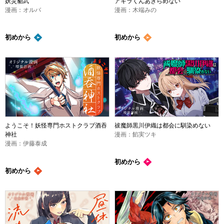
妖災貂武
アキラくんあきらめない
漫画：オルバ
漫画：木端みの
初めから
初めから
ようこそ！妖怪専門ホストクラブ酒吞
祓魔師黒川伊織は都会に馴染めない
神社
漫画：餡実ツキ
漫画：伊藤泰成
初めから
初めから