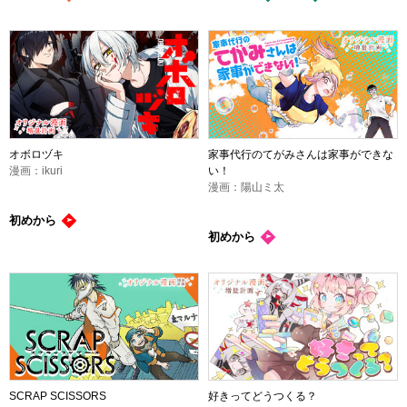
オボロヅキ
家事代行のてがみさんは家事ができな
漫画：ikuri
い！
漫画：陽山ミ太
初めから
初めから
SCRAP SCISSORS
好きってどうつくる？