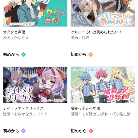
オタクと声優
はちゅーるいは褒められたい！
漫画：かなやま
漫画：灯純
初めから
初めから
ナイトメア・フリークス
魔導っ子☆少年団
漫画：おさかなランウェイ
漫画：モギ野ばこ/原作：桜小路史治
初めから
初めから