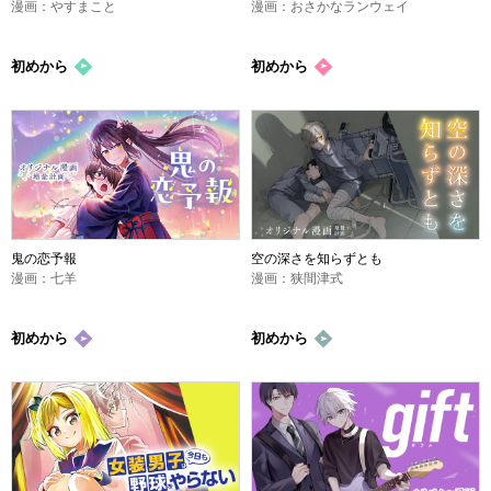
漫画：やすまこと
漫画：おさかなランウェイ
初めから
初めから
鬼の恋予報
空の深さを知らずとも
漫画：七羊
漫画：狭間津式
初めから
初めから