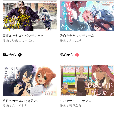
東京ルッキズムパンデミック
吸血少女とウンディーネ
漫画：いぬ山よーにぃ
漫画：ふえふき
初めから
初めから
明日もカラスのあき君と。
リバァサイド・サンズ
漫画：こりすもち
漫画：春屋みなも