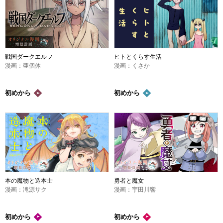
戦国ダークエルフ
ヒトとくらす生活
漫画：亜個体
漫画：くさか
初めから
初めから
本の魔物と造本士
勇者と魔女
漫画：滝源サク
漫画：宇田川響
初めから
初めから