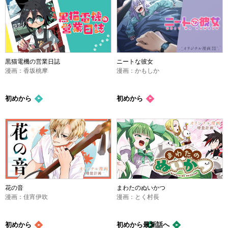
黒猫電機の営業日誌
ニートな彼女
漫画：香坂桃摩
漫画：かもしか
初めから
初めから
花の音
まわたのぬいかつ
漫画：佳宵伊吹
漫画：とく村長
初めから
初めから
最新話
へ