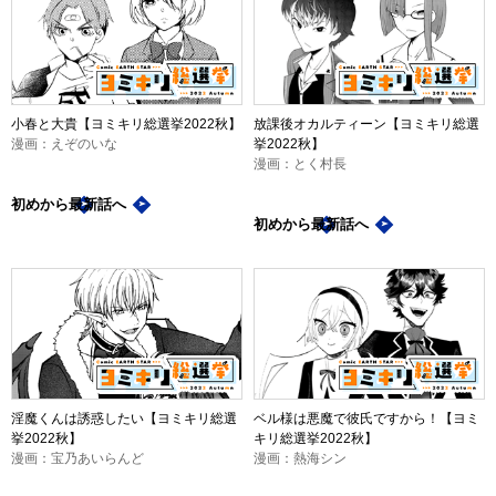
小春と大貴【ヨミキリ総選挙2022秋】
放課後オカルティーン【ヨミキリ総選
漫画：えぞのいな
挙2022秋】
漫画：とく村長
初めから
最新話
へ
初めから
最新話
へ
淫魔くんは誘惑したい【ヨミキリ総選
ベル様は悪魔で彼氏ですから！【ヨミ
挙2022秋】
キリ総選挙2022秋】
漫画：宝乃あいらんど
漫画：熱海シン