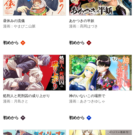
昼休みの流儀
あかつきの半妖
漫画：やまびこ山脈
漫画：髙岡はづき
初めから
初めから
処刑人と死刑囚の成り上がり
神のいないこの場所で
漫画：月島さと
漫画：あさつきゆしゃ
初めから
初めから