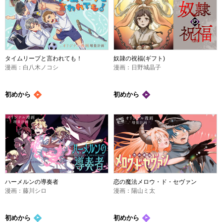
タイムリープと言われても！
奴隷の祝福(ギフト)
漫画：白八木ノコシ
漫画：日野城晶子
初めから
初めから
ハーメルンの導奏者
恋の魔法メロウ・ド・セヴァン
漫画：藤川シロ
漫画：陽山ミ太
初めから
初めから