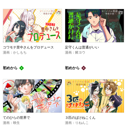
コワモテ里中さんをプロデュース
足守くんは普通がいい
漫画：かしもち
漫画：鰍ヨウ
初めから
初めから
てのひらの世界で
３匹のばけねこくん
漫画：映生
漫画：りねんこ