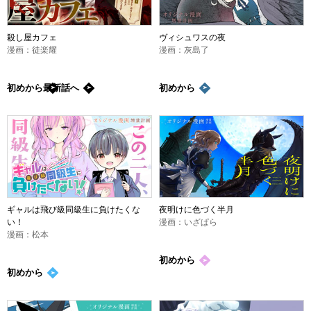
殺し屋カフェ
ヴィシュワスの夜
漫画：徒楽耀
漫画：灰島了
初めから
最新話
へ
初めから
ギャルは飛び級同級生に負けたくな
夜明けに色づく半月
い！
漫画：いざぱら
漫画：松本
初めから
初めから