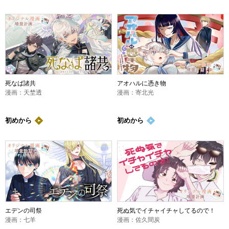
死なば諸共
アオハルに憑き物
漫画：天埜透
漫画：寄北光
初めから
初めから
エデンの司祭
死ぬ気でイチャイチャしてるので！
漫画：七羊
漫画：佐久間炭