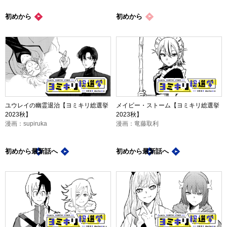
初めから
初めから
ユウレイの幽霊退治【ヨミキリ総選挙
メイビー・ストーム【ヨミキリ総選挙
2023秋】
2023秋】
漫画：supiruka
漫画：竜藤取利
初めから
最新話
へ
初めから
最新話
へ