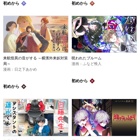
初めから
初めから
来航怪異の音がする ～横濱外来妖対策
呪われたブルーム
局～
漫画：ふなど惟人
漫画：日之下あかめ
初めから
初めから