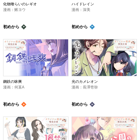
化物喰らいのレギオ
ハイドレイン
漫画：鰍ヨウ
漫画：深美
初めから
初めから
鋼鉄の昧爽
光のカメレオン
漫画：何某A
漫画：長澤壱弥
初めから
初めから