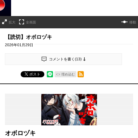
拡大
全画面
移動
【読切】オボロヅキ
2026年01月29日
コメントを書く(
13
)
RSSフィード
ポスト
埋め込む
オボロヅキ