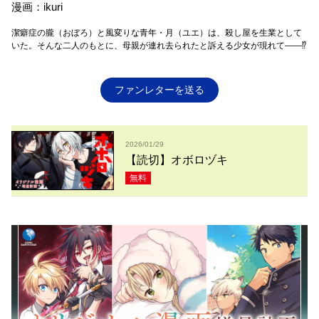
漫画：ikuri
潔癖症の朧（おぼろ）と風変りな青年・月（ユエ）は、殺し屋を生業として
いた。そんな二人のもとに、母親が連れ去られたと訴える少女が現れて――⁉
ファンレターを送る
2026/01/29
【読切】オボロヅキ
無料