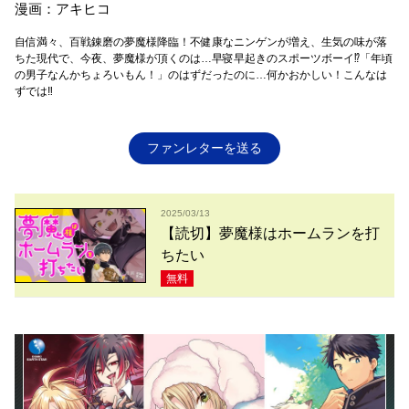
漫画：アキヒコ
自信満々、百戦錬磨の夢魔様降臨！不健康なニンゲンが増え、生気の味が落
ちた現代で、今夜、夢魔様が頂くのは…早寝早起きのスポーツボーイ⁉「年頃
の男子なんかちょろいもん！」のはずだったのに…何かおかしい！こんなは
ずでは‼
ファンレターを送る
2025/03/13
【読切】夢魔様はホームランを打
ちたい
無料