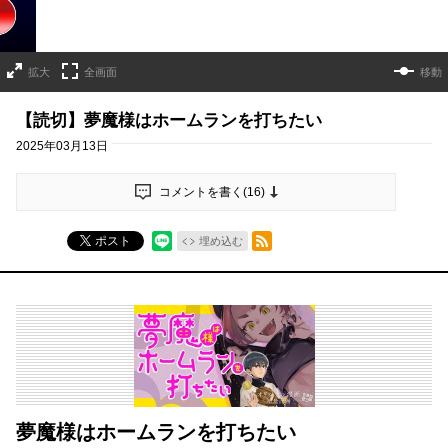
拡大
全画面
移動
【読切】夢魔様はホームランを打ちたい
2025年03月13日
コメントを書く(
16
)
RSSフィード
ポスト
埋め込む
夢魔様はホームランを打ちたい