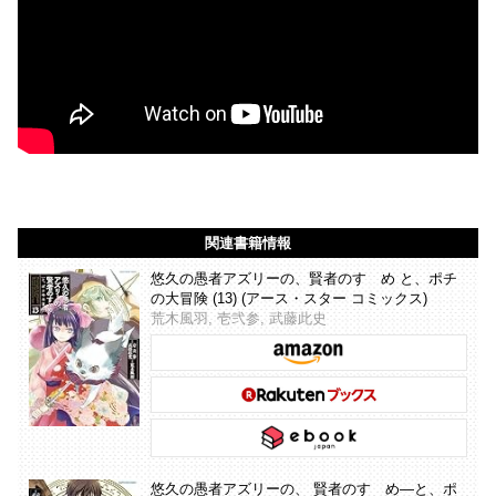
関連書籍情報
悠久の愚者アズリーの、賢者のすゝめ と、ポチ
の大冒険 (13) (アース・スター コミックス)
荒木風羽, 壱弐参, 武藤此史
悠久の愚者アズリーの、 賢者のすゝめ―と、ポ