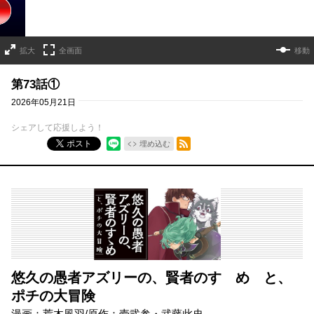
拡大
全画面
移動
第73話①
2026年05月21日
シェアして応援しよう！
RSSフィード
ポスト
埋め込む
悠久の愚者アズリーの、賢者のすゝめ と、
ポチの大冒険
漫画：荒木風羽/原作：壱弐参・武藤此史