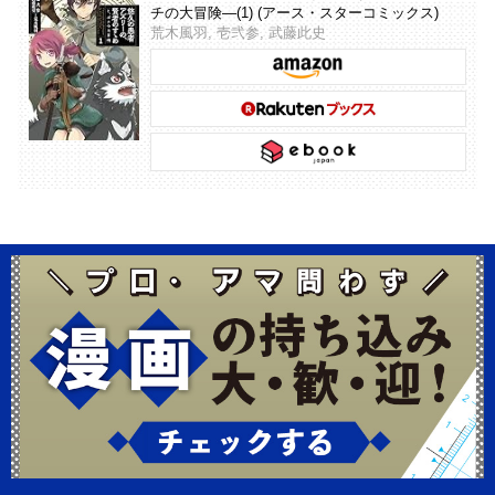
チの大冒険―(1) (アース・スターコミックス)
荒木風羽, 壱弐参, 武藤此史