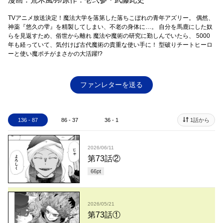
TVアニメ放送決定！魔法大学を落第した落ちこぼれの青年アズリー。 偶然、
神薬『悠久の雫』を精製してしまい、不老の身体に…。 自分を馬鹿にした奴
らを見返すため、俗世から離れ 魔法や魔術の研究に勤しんでいたら、 5000
年も経っていて、気付けば古代魔術の貴重な使い手に！ 型破りチートヒーロ
ーと使い魔ポチがまさかの大活躍!?
ファンレターを送る
136 - 87
86 - 37
36 - 1
1話から
2026/06/11
第73話②
66
pt
2026/05/21
第73話①