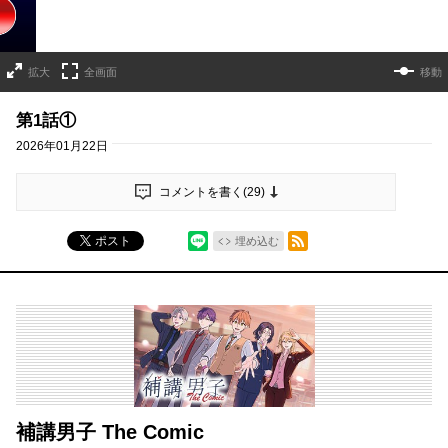
拡大
全画面
移動
第1話①
2026年01月22日
コメントを書く(
29
)
シェア
RSSフィード
ポスト
埋め込む
補講男子 The Comic