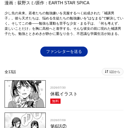
漫画：荻野スミ/原作：EARTH STAR SPICA
少し先の未来。若者たちの勉強嫌いを克服するべく結成された「補講男
子」。彼ら天才たちは、悩める生徒たちの勉強嫌いを"はなまる"で解決してい
く。そしてこの春――勉強も運動も苦手な少女・まる子は、「何も考えず、
楽しいことだけ」を胸に高校へと進学する。そんな彼女の前に現れた補講男
子たち。勉強とときめきが静かに重なり合う、不思議な学園生活が始まる。
ファンレターを送る
全13話
1話から
2026/07/30
休載イラスト
無料
2026/07/09
第6話②