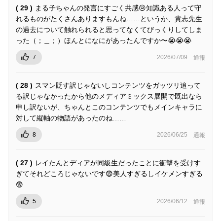
( 29 )
まる子ちゃんの発言にすごく共感😢知識ある人って守
れるものがたくさんありますもんね……というか、貴志先生
の過去について触れられると思ってなくてびっくりしてしま
った（；＿；）ほんとになにがあったんですか〜😭😭😭
7
2026/07/09
通報
( 28 )
スマン貶す訳じゃないしコンテンツをガッツリ追って
る訳じゃなかったから他のメディアミックス展開で既出なら
申し訳ないが、ちゃんとこのコンテンツでもメインキャラに
対して縦軸の物語があったのね……
8
2026/06/25
通報
( 27 )
レイたんとディアが同級生だったことに衝撃を受けす
ぎてそれどころじゃないです😨美人すぎるしイケメンすぎる
😨
5
2026/06/12
通報