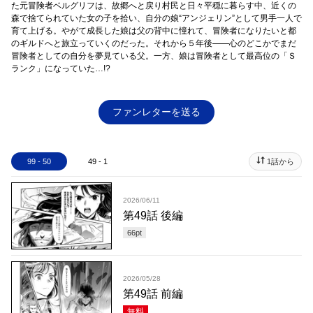
た元冒険者ベルグリフは、故郷へと戻り村民と日々平穏に暮らす中、近くの
森で捨てられていた女の子を拾い、自分の娘“アンジェリン”として男手一人で
育て上げる。やがて成長した娘は父の背中に憧れて、冒険者になりたいと都
のギルドへと旅立っていくのだった。それから５年後――心のどこかでまだ
冒険者としての自分を夢見ている父。一方、娘は冒険者として最高位の「Ｓ
ランク」になっていた…!?
ファンレターを送る
99 - 50
49 - 1
1話から
2026/06/11
第49話 後編
66
pt
2026/05/28
第49話 前編
無料