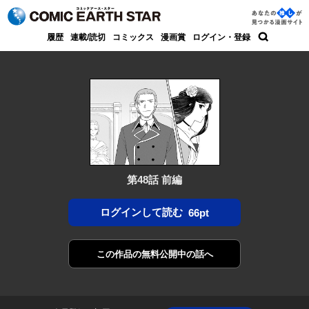
コミック アース・スター
あなた
履歴
連載/読切
コミックス
漫画賞
ログイン・登録
の推し
検索
が見つ
かる漫
画サイ
ト
第48話 前編
ログインして読む
66pt
この作品の
無料公開中の話へ