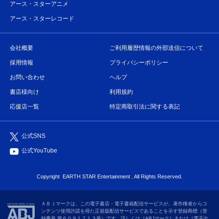
アース・スターアニメ
アース・スターレコード
会社概要
ご利用履歴情報の外部送信について
採用情報
プライバシーポリシー
お問い合わせ
ヘルプ
書店様向け
利用規約
応援店一覧
特定商取引法に関する表記
公式SNS
公式YouTube
Copyright
EARTH STAR Entertainment
. All Rights Reserved.
ＡＢＪマークは、この電子書店・電子書籍配信サービスが、著作権者からコ
ンテンツ使用許諾を得た正規版配信サービスであることを示す登録商標（登
録番号 第６０９１７１３号）です。詳しくは［ABJマーク］または［電子出