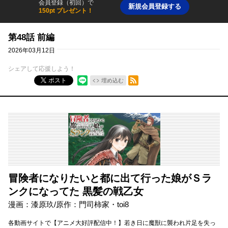
会員登録（初回）で
新規会員登録する
150pt プレゼント！
第48話 前編
2026年03月12日
シェアして応援しよう！
RSSフィード
ポスト
埋め込む
冒険者になりたいと都に出て行った娘がＳラ
ンクになってた 黒髪の戦乙女
漫画：漆原玖/原作：門司柿家・toi8
各動画サイトで【アニメ大好評配信中！】若き日に魔獣に襲われ片足を失っ