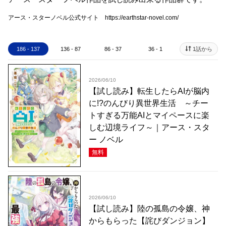
アース・スターノベル公式サイト https://earthstar-novel.com/
186 - 137
136 - 87
86 - 37
36 - 1
1話から
2026/06/10
【試し読み】転生したらAIが脳内
に!?のんびり異世界生活 ～チー
トすぎる万能AIとマイペースに楽
しむ辺境ライフ～｜アース・スタ
ー ノベル
無料
2026/06/10
【試し読み】陸の孤島の令嬢、神
からもらった【詫びダンジョン】