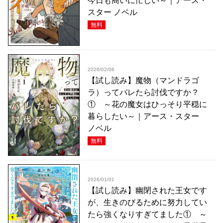
今日も商いに忙しい～｜アース・
スター ノベル
無料
2026/02/06
【試し読み】魔物（マンドラゴ
ラ）ってバレたら討伐ですか？
① ～花の魔女はひっそり平穏に
暮らしたい～｜アース・スター
ノベル
無料
2026/01/01
【試し読み】幽閉された王女です
が、生きのびるために努力してい
たら強くなりすぎてました① ～