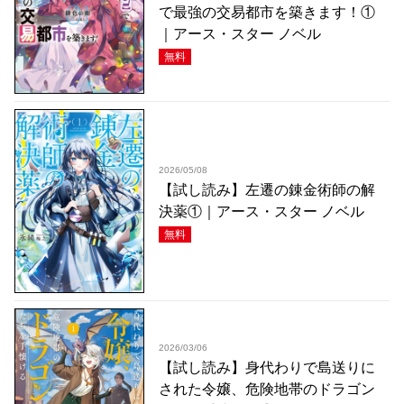
で最強の交易都市を築きます！①
｜アース・スター ノベル
無料
2026/05/08
【試し読み】左遷の錬金術師の解
決薬①｜アース・スター ノベル
無料
2026/03/06
【試し読み】身代わりで島送りに
された令嬢、危険地帯のドラゴン