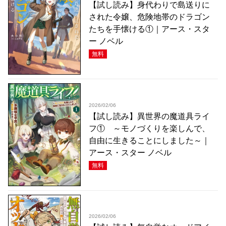
【試し読み】身代わりで島送りに
された令嬢、危険地帯のドラゴン
たちを手懐ける①｜アース・スタ
ー ノベル
無料
2026/02/06
【試し読み】異世界の魔道具ライ
フ① ～モノづくりを楽しんで、
自由に生きることにしました～｜
アース・スター ノベル
無料
2026/02/06