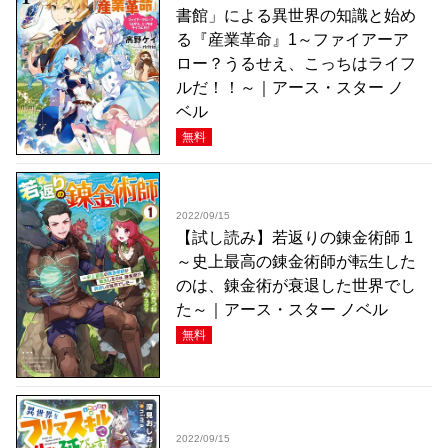
書館」による異世界の知識と始め
る『産業革命』1～ファイアーア
ロー？うるせえ、こっちはライフ
ルだ！！～｜アース・スター ノ
ベル
無料
2022/09/15
【試し読み】若返りの錬金術師 1
～史上最高の錬金術師が転生した
のは、錬金術が衰退した世界でし
た～｜アース・スター ノベル
無料
2022/09/15