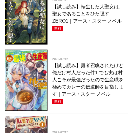
2022/07/15
【試し読み】転生した大聖女は、
聖女であることをひた隠す
ZERO1｜アース・スター ノベル
無料
2022/07/15
【試し読み】勇者召喚されたけど
俺だけ村人だった件1 でも実は村
人こそが最強だったので生産職を
極めてカレーの伝道師を目指しま
す｜アース・スター ノベル
無料
2022/07/15