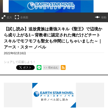
拡大
全画面
移動
【試し読み】追放貴族は最強スキル《聖王》で辺境か
ら成り上がる1～背教者に認定された俺だけどチート
スキルでモフモフも聖女も仲間にしちゃいました～｜
アース・スター ノベル
2022年02月16日
シェアして応援しよう！
RSSフィード
ポスト
埋め込む