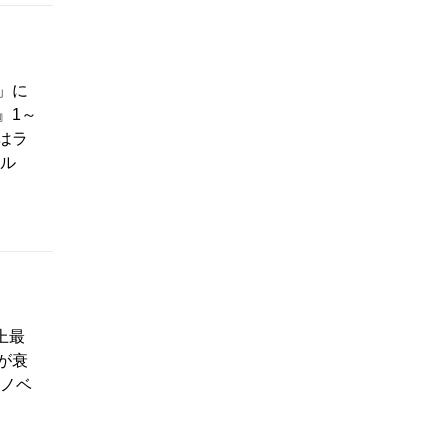
」に
』1～
はラ
ベル
上最
が衰
 ノベ