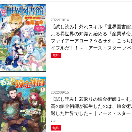
2022/10/14
【試し読み】外れスキル「世界図書館
よる異世界の知識と始める『産業革命
ファイアーアロー？うるせえ、こっち
イフルだ！！～｜アース・スター ノ
無料
2022/09/15
【試し読み】若返りの錬金術師 1～史
高の錬金術師が転生したのは、錬金術
退した世界でした～｜アース・スター
ル
無料