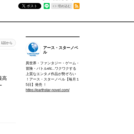
RSSフィード
ポスト
埋め込む
1話から
アース・スターノベ
ル
異世界・ファンタジー・ゲーム・
冒険・バトルetc...ワクワクする
上質なエンタメ作品が勢ぞろい
最高
！アース・スターノベル【毎月１
5日】発売 ！
ー
https://earthstar-novel.com/