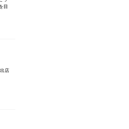
を目
に出店