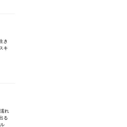
生き
スキ
 濡れ
出る
ベル