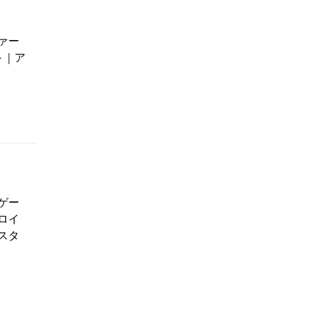
ァー
～｜ア
ゲー
ロイ
スタ