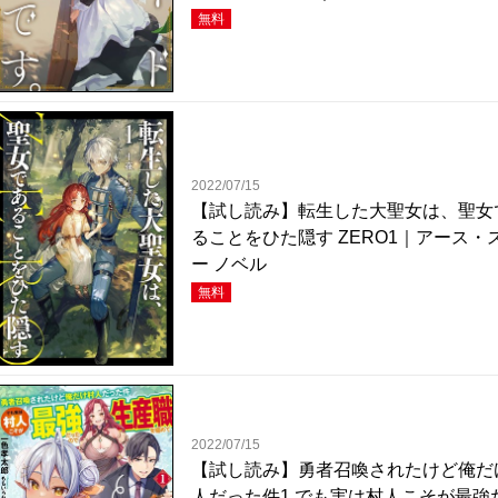
無料
2022/07/15
【試し読み】転生した大聖女は、聖女
ることをひた隠す ZERO1｜アース・
ー ノベル
無料
2022/07/15
【試し読み】勇者召喚されたけど俺だ
人だった件1 でも実は村人こそが最強