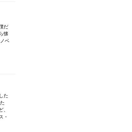
僕だ
ら懐
 ノベ
した
れた
ど、
ス・