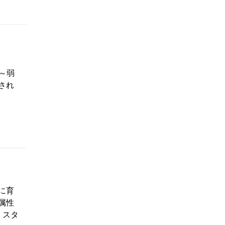
～弱
され
に育
属性
・スタ