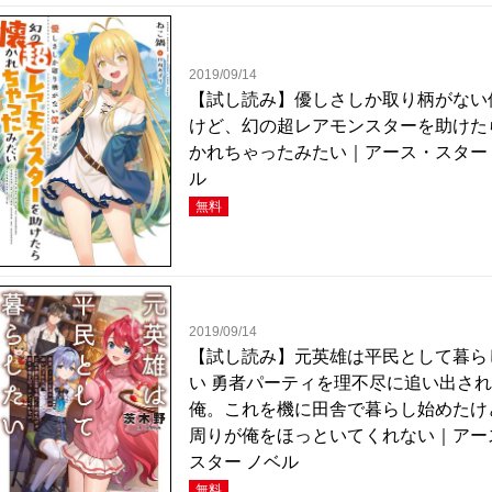
2019/09/14
【試し読み】優しさしか取り柄がない
けど、幻の超レアモンスターを助けた
かれちゃったみたい｜アース・スター
ル
無料
2019/09/14
【試し読み】元英雄は平民として暮ら
い 勇者パーティを理不尽に追い出さ
俺。これを機に田舎で暮らし始めたけ
周りが俺をほっといてくれない｜アー
スター ノベル
無料