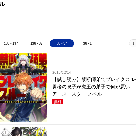
ル
186 - 137
136 - 87
86 - 37
36 - 1
2019/12/14
【試し読み】禁断師弟でブレイクスル
勇者の息子が魔王の弟子で何が悪い～ 
アース・スター ノベル
無料