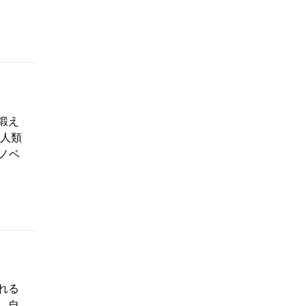
鍛え
 人類
ノベ
れる
、自