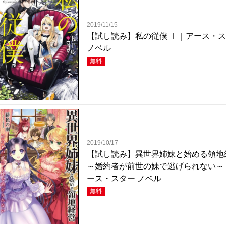
2019/11/15
【試し読み】私の従僕 Ⅰ｜アース・
ノベル
無料
2019/10/17
【試し読み】異世界姉妹と始める領地
～婚約者が前世の妹で逃げられない～
ース・スター ノベル
無料