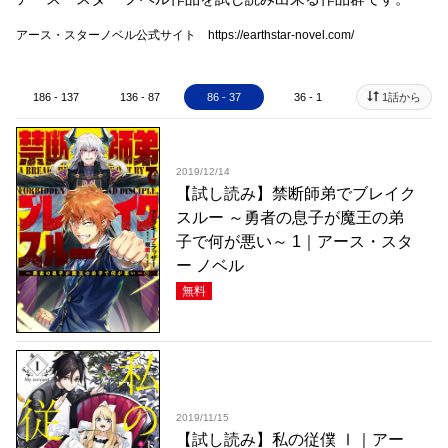
アース・スターノベル公式サイト https://earthstar-novel.com/
186 - 137
136 - 87
86 - 37
36 - 1
1話から
2019/12/14
【試し読み】禁断師弟でブレイク
スルー ～勇者の息子が魔王の弟
子で何が悪い～ 1｜アース・スタ
ー ノベル
無料
2019/11/15
【試し読み】私の従僕 Ⅰ｜アー