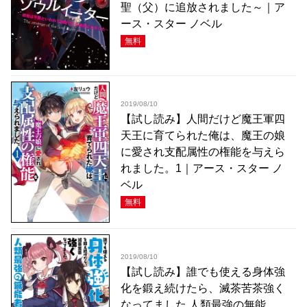
聖（父）に追放されました～｜ア
ース・スター ノベル
無料
2019/08/10
【試し読み】人間だけど魔王軍四
天王に育てられた俺は、魔王の娘
に愛され支配属性の権能を与えら
れました。1｜アース・スター ノ
ベル
無料
2019/08/10
【試し読み】誰でも使える身体強
化を鍛え続けたら、滅茶苦茶強く
なってました 人類最強の無能