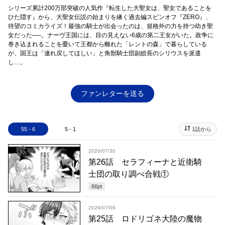
シリーズ累計200万部突破の人気作『転生した大聖女は、聖女であることを
ひた隠す』から、大聖女伝説の始まりを繙く過去編スピンオフ『ZERO』、
待望のコミカライズ！最強の騎士が出会ったのは、規格外の力を持つ幼き聖
女だった──。ナーヴ王国には、目の見えない6歳の第二王女がいた。政争に
巻き込まれることを憂いて王都から離れた「レントの森」で暮らしている
が、国王は「連れ戻してほしい」と角獣騎士団副総長のシリウスを派遣
し…。
ファンレターを送る
55 - 6
5 - 1
1話から
2026/07/30
第26話 セラフィーナと近衛騎
士団の取り調べ合戦①
66
pt
2026/07/09
第25話 ロドリゴネ大陸の魔物