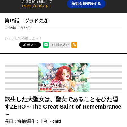
会員登録（初回）で
新規会員登録する
150pt プレゼント！
第19話 ヴラドの森
2025年11月27日
シェアして応援しよう！
RSSフィード
ポスト
埋め込む
転生した大聖女は、聖女であることをひた隠
すZERO～The Great Saint of Remembrance
～
漫画：海楠/原作：十夜・chibi