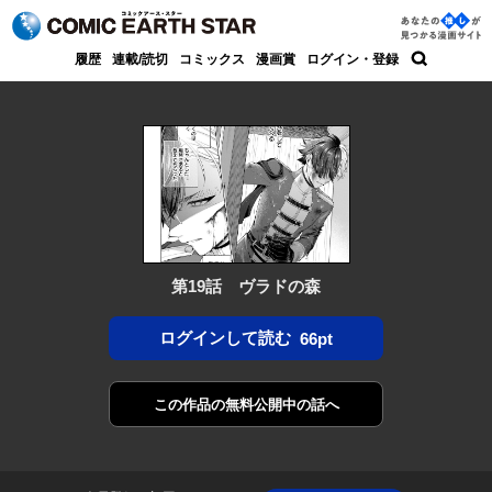
コミック アース・スター
あなた
履歴
連載/読切
コミックス
漫画賞
ログイン・登録
の推し
検索
が見つ
かる漫
画サイ
ト
第19話 ヴラドの森
ログインして読む
66pt
この作品の
無料公開中の話へ