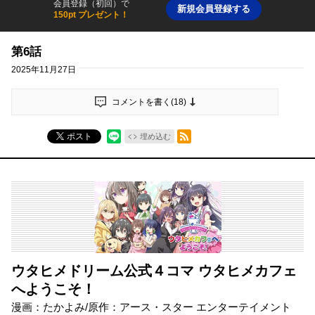
会員登録（初回）で
新規会員登録する
150pt プレゼント！
第6話
2025年11月27日
コメントを書く(
18
)
RSSフィード
ポスト
埋め込む
ウタヒメドリーム公式４コマ ウタヒメカフェ
へようこそ！
漫画：たかよみ/原作：アース・スター エンターテイメント