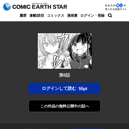
コミック アース・スター
あなた
履歴
連載/読切
コミックス
漫画賞
ログイン・登録
の推し
検索
が見つ
かる漫
画サイ
ト
第6話
ログインして読む
55pt
この作品の
無料公開中の話へ