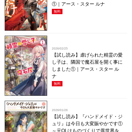
①｜アース・スター ルナ
無料
2026/02/25
【試し読み】虐げられた精霊の愛
し子は、隣国で魔石屋を開く事に
しました①｜アース・スター ル
ナ
無料
2026/01/26
【試し読み】『ハンドメイド・ジ
ュリ』は今日も大変賑やかです①
～元OLはものづくりで異世界を