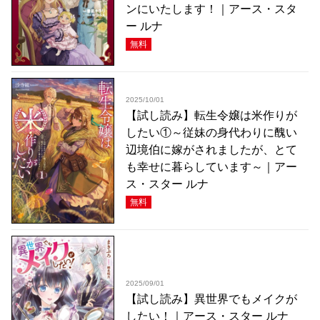
ンにいたします！｜アース・スタ
ー ルナ
無料
2025/10/01
【試し読み】転生令嬢は米作りが
したい①～従妹の身代わりに醜い
辺境伯に嫁がされましたが、とて
も幸せに暮らしています～｜アー
ス・スター ルナ
無料
2025/09/01
【試し読み】異世界でもメイクが
したい！｜アース・スター ルナ