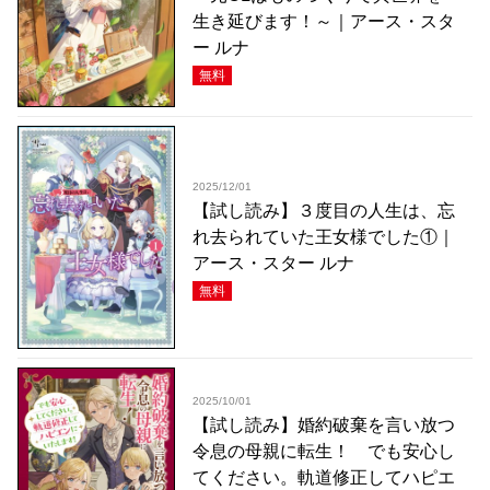
生き延びます！～｜アース・スタ
ー ルナ
無料
2025/12/01
【試し読み】３度目の人生は、忘
れ去られていた王女様でした①｜
アース・スター ルナ
無料
2025/10/01
【試し読み】婚約破棄を言い放つ
令息の母親に転生！ でも安心し
てください。軌道修正してハピエ