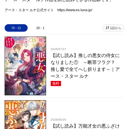
アース・スター ルナ公式サイト https://www.es-luna.jp/
70 - 21
20 - 1
1話から
2026/07/27
【試し読み】推しの悪女の侍女に
なりました① ～断罪フラグ？
推し愛で全てへし折ります～｜ア
ース・スター ルナ
無料
2026/06/25
【試し読み】万能才女の悪ふざけ