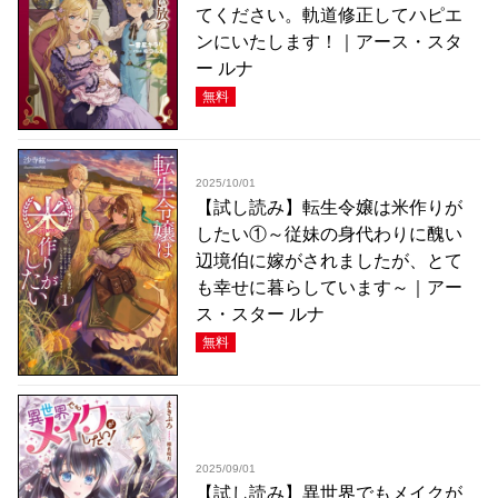
てください。軌道修正してハピエ
ンにいたします！｜アース・スタ
ー ルナ
無料
2025/10/01
【試し読み】転生令嬢は米作りが
したい①～従妹の身代わりに醜い
辺境伯に嫁がされましたが、とて
も幸せに暮らしています～｜アー
ス・スター ルナ
無料
2025/09/01
【試し読み】異世界でもメイクが