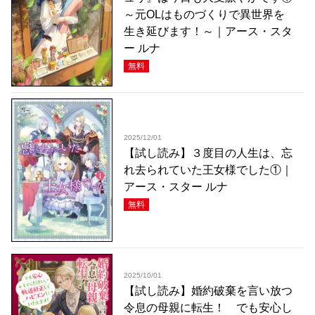
～元OLはものづくりで異世界を
生き延びます！～｜アース・スタ
ー ルナ
無料
2025/12/01
【試し読み】３度目の人生は、忘
れ去られていた王女様でした①｜
アース・スター ルナ
無料
2025/10/01
【試し読み】婚約破棄を言い放つ
令息の母親に転生！ でも安心し