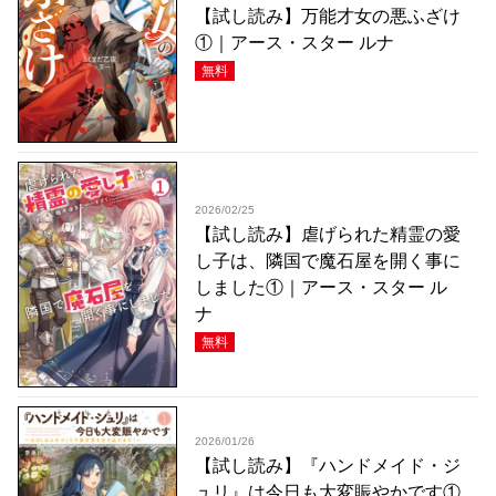
【試し読み】万能才女の悪ふざけ
①｜アース・スター ルナ
無料
2026/02/25
【試し読み】虐げられた精霊の愛
し子は、隣国で魔石屋を開く事に
しました①｜アース・スター ル
ナ
無料
2026/01/26
【試し読み】『ハンドメイド・ジ
ュリ』は今日も大変賑やかです①