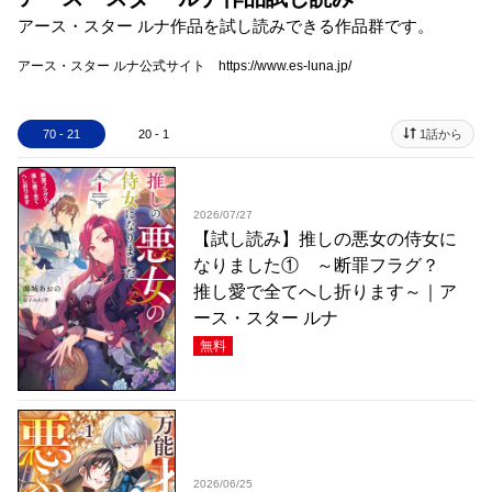
アース・スター ルナ作品を試し読みできる作品群です。
アース・スター ルナ公式サイト https://www.es-luna.jp/
70 - 21
20 - 1
1話から
2026/07/27
【試し読み】推しの悪女の侍女に
なりました① ～断罪フラグ？
推し愛で全てへし折ります～｜ア
ース・スター ルナ
無料
2026/06/25