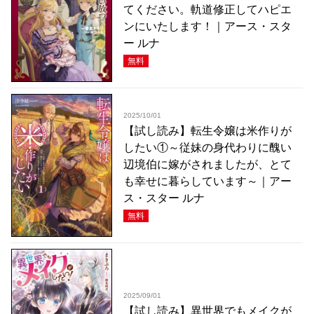
てください。軌道修正してハピエ
ンにいたします！｜アース・スタ
ー ルナ
無料
2025/10/01
【試し読み】転生令嬢は米作りが
したい①～従妹の身代わりに醜い
辺境伯に嫁がされましたが、とて
も幸せに暮らしています～｜アー
ス・スター ルナ
無料
2025/09/01
【試し読み】異世界でもメイクが