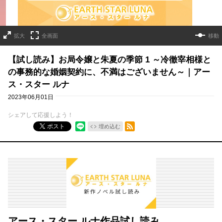
拡大
全画面
移動
【試し読み】お局令嬢と朱夏の季節 1 ～冷徹宰相様と
の事務的な婚姻契約に、不満はございません～｜アー
ス・スター ルナ
2023年06月01日
シェアして応援しよう！
RSSフィード
ポスト
埋め込む
アース・スター ルナ作品試し読み