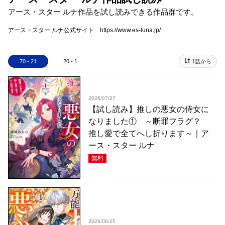
アース・スター ルナ作品を試し読みできる作品群です。
アース・スター ルナ公式サイト https://www.es-luna.jp/
70 - 21
20 - 1
1話から
2026/07/27
【試し読み】推しの悪女の侍女に
なりました① ～断罪フラグ？
推し愛で全てへし折ります～｜ア
ース・スター ルナ
無料
2026/06/25