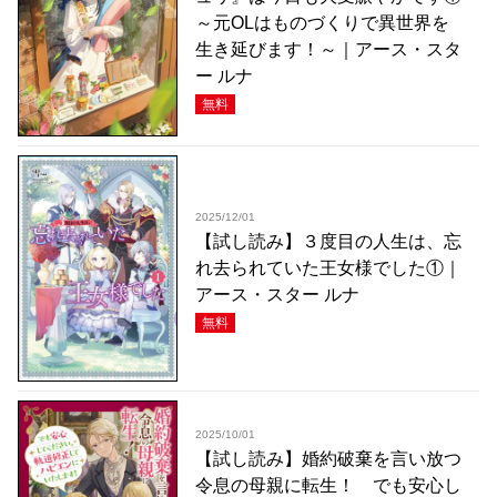
～元OLはものづくりで異世界を
生き延びます！～｜アース・スタ
ー ルナ
無料
2025/12/01
【試し読み】３度目の人生は、忘
れ去られていた王女様でした①｜
アース・スター ルナ
無料
2025/10/01
【試し読み】婚約破棄を言い放つ
令息の母親に転生！ でも安心し