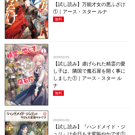
【試し読み】万能才女の悪ふざけ
①｜アース・スター ルナ
無料
2026/02/25
【試し読み】虐げられた精霊の愛
し子は、隣国で魔石屋を開く事に
しました①｜アース・スター ル
ナ
無料
2026/01/26
【試し読み】『ハンドメイド・ジ
ュリ』は今日も大変賑やかです①