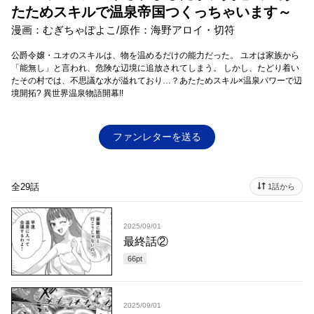
たためスキルで温泉帝国つくっちゃいます～
漫画：むぎちゃぽよこ/原作：海野アロイ・切符
公爵令嬢・ユオのスキルは、物を温めるだけの能力だった。 ユオは家族から
「能無し」と言われ、危険な辺境に追放されてしまう。 しかし、たどり着い
たその村では、不思議な水が溢れており…？あたためスキル×温泉パワーで辺
境開拓? 異世界温泉物語開幕!!
ファンレターを送る
全29話
1話から
2025/09/01
最終話②
66
pt
2025/09/01