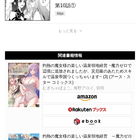
第10話①
66
pt
もっと見る
関連書籍情報
灼熱の魔女様の楽しい温泉領地経営 ~魔力ゼロで
辺境に追放されましたが、災厄級のあたためスキ
ルで温泉帝国つくっちゃいます~ (3) (アース・ス
ター コミックス)
むぎちゃぽよこ, 海野アロイ, 切符
灼熱の魔女様の楽しい温泉領地経営 ～魔力ゼロ