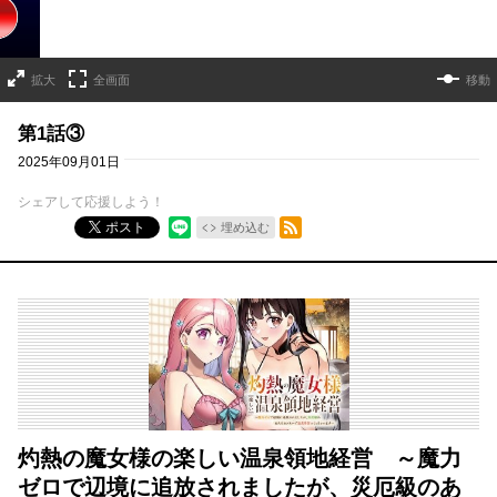
拡大
全画面
移動
第1話③
2025年09月01日
シェアして応援しよう！
RSSフィード
ポスト
埋め込む
灼熱の魔女様の楽しい温泉領地経営 ～魔力
ゼロで辺境に追放されましたが、災厄級のあ