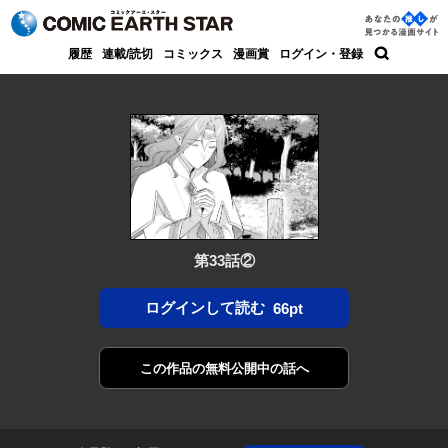
コミック アース・スター
あなた
履歴
連載/読切
コミックス
漫画賞
ログイン・登録
の推し
検索
が見つ
かる漫
画サイ
ト
第33話②
ログインして読む
66pt
この作品の
無料公開中の話へ