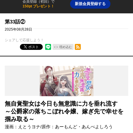
会員登録（初回）で
新規会員登録する
150pt プレゼント！
第33話②
2025年08月28日
シェアして応援しよう！
RSSフィード
ポスト
埋め込む
無自覚聖女は今日も無意識に力を垂れ流す
～公爵家の落ちこぼれ令嬢、嫁ぎ先で幸せを
掴み取る～
漫画：えとうヨナ/原作：あーもんど・あんべよしろう