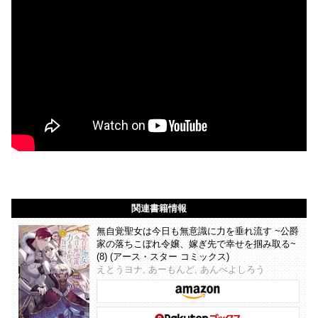
関連書籍情報
無自覚聖女は今日も無意識に力を垂れ流す ~公爵
家の落ちこぼれ令嬢、嫁ぎ先で幸せを掴み取る~
(8) (アース・スター コミックス)
えとうヨナ, あーもんど, あんべよしろう