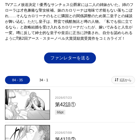
TVアニメ放送決定！優秀なサンチェス公爵家には二人の姉妹がいた。姉のフ
ローラは才色兼備な聖女候補。妹のカロリーナは地味で才能もない落ちこぼ
れ……そんなカロリーナのもとに隣国との関係調整のため第二皇子との縁談
が舞い込む。ただし皇子は、野蛮で残酷無比と噂の人物。「私でも役に立て
るなら」と政略結婚を受け入れるカロリーナだったが、嫁いでみると人生が
一変。噂に反して紳士的な皇子や皇后に正当に評価され、自分を認められる
ように⁉第2回アース・スターノベル大賞奨励賞受賞作をコミカライズ！
ファンレターを送る
84 - 35
34 - 1
1話から
2026/07/23
第42話①
66
pt
2026/07/09
第41話②