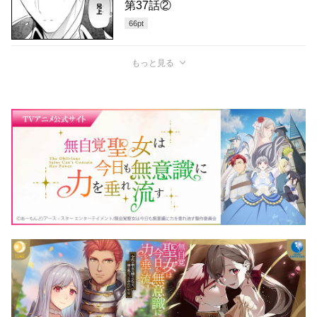
第37話②
66
pt
もっと見る