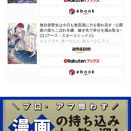
無自覚聖女は今日も無意識に力を垂れ流す ~公爵
家の落ちこぼれ令嬢、嫁ぎ先で幸せを掴み取る~
(1) (アース・スターコミックス)
えとうヨナ, あーもんど, あんべよしろう