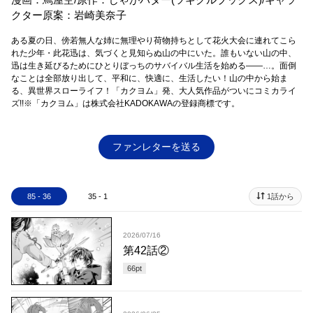
クター原案：岩崎美奈子
ある夏の日、傍若無人な姉に無理やり荷物持ちとして花火大会に連れてこら
れた少年・此花迅は、気づくと見知らぬ山の中にいた。誰もいない山の中、
迅は生き延びるためにひとりぼっちのサバイバル生活を始める――…。面倒
なことは全部放り出して、平和に、快適に、生活したい！山の中から始ま
る、異世界スローライフ！「カクヨム」発、大人気作品がついにコミカライ
ズ!!※「カクヨム」は株式会社KADOKAWAの登録商標です。
ファンレターを送る
85 - 36
35 - 1
1話から
2026/07/16
第42話②
66
pt