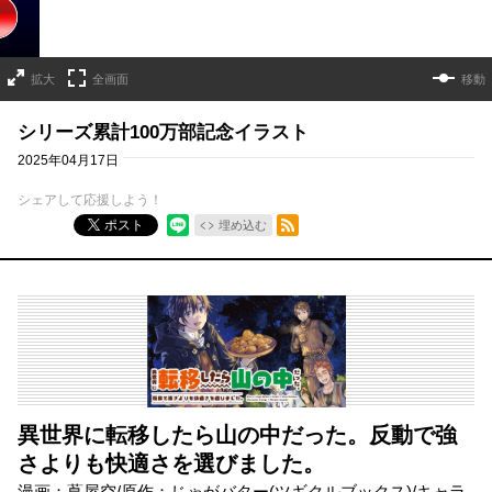
拡大
全画面
移動
シリーズ累計100万部記念イラスト
2025年04月17日
シェアして応援しよう！
RSSフィード
ポスト
埋め込む
異世界に転移したら山の中だった。反動で強
さよりも快適さを選びました。
漫画：蔦屋空/原作：じゃがバター(ツギクルブックス)/キャラ