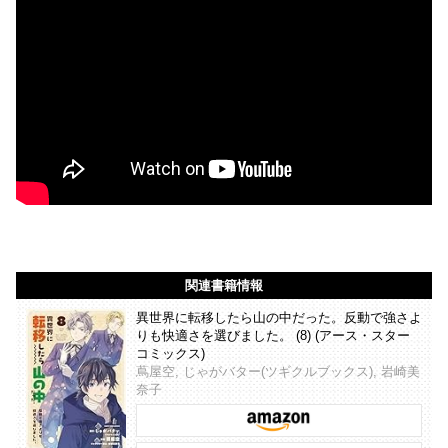
関連書籍情報
異世界に転移したら山の中だった。反動で強さよ
りも快適さを選びました。 (8) (アース・スター
コミックス)
蔦屋空, じゃがバター(ツギクルブックス), 岩崎美
奈子