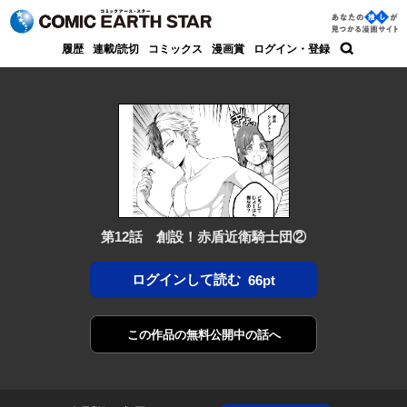
コミック アース・スター
あなた
履歴
連載/読切
コミックス
漫画賞
ログイン・登録
の推し
検索
が見つ
かる漫
画サイ
ト
第12話 創設！赤盾近衛騎士団②
ログインして読む
66pt
この作品の
無料公開中の話へ