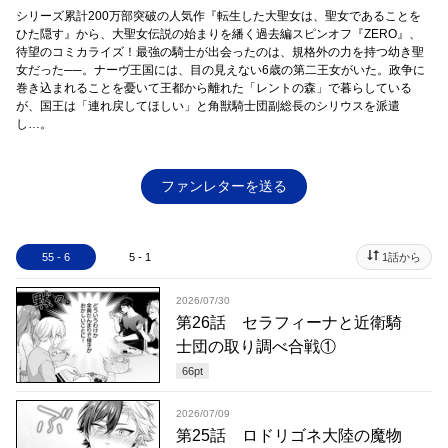
シリーズ累計200万部突破の人気作『転生した大聖女は、聖女であることを
ひた隠す』から、大聖女伝説の始まりを繙く過去編スピンオフ『ZERO』、
待望のコミカライズ！最強の騎士が出会ったのは、規格外の力を持つ幼き聖
女だった──。ナーヴ王国には、目の見えない6歳の第二王女がいた。政争に
巻き込まれることを憂いて王都から離れた「レントの森」で暮らしている
が、国王は「連れ戻してほしい」と角獣騎士団副総長のシリウスを派遣
し…。
ファンレターを送る
55 - 6
5 - 1
1話から
2026/07/30
第26話 セラフィーナと近衛騎
士団の取り調べ合戦①
66
pt
2026/07/09
第25話 ロドリゴネ大陸の魔物