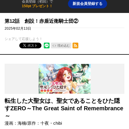
会員登録（初回）で
新規会員登録する
150pt プレゼント！
第12話 創設！赤盾近衛騎士団②
2025年02月13日
シェアして応援しよう！
RSSフィード
ポスト
埋め込む
転生した大聖女は、聖女であることをひた隠
すZERO～The Great Saint of Remembrance
～
漫画：海楠/原作：十夜・chibi