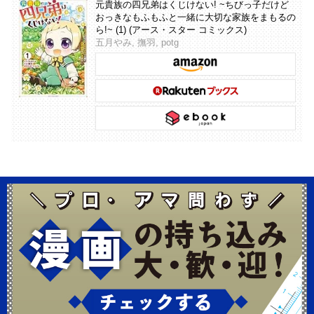
元貴族の四兄弟はくじけない! ~ちびっ子だけど
おっきなもふもふと一緒に大切な家族をまもるの
ら!~ (1) (アース・スター コミックス)
五月やみ, 撫羽, potg