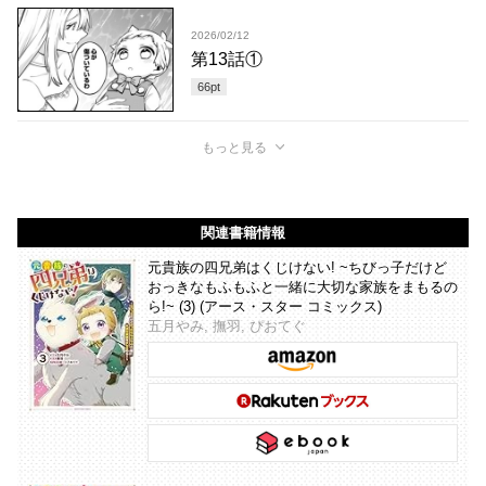
2026/02/12
第13話①
66
pt
もっと見る
関連書籍情報
元貴族の四兄弟はくじけない! ~ちびっ子だけど
おっきなもふもふと一緒に大切な家族をまもるの
ら!~ (3) (アース・スター コミックス)
五月やみ, 撫羽, ぴおてぐ