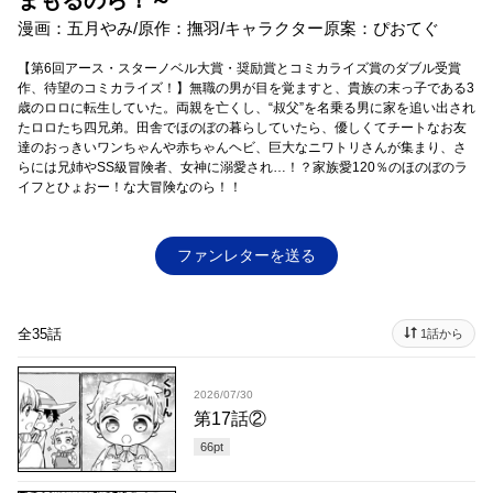
まもるのら！～
漫画：五月やみ/原作：撫羽/キャラクター原案：ぴおてぐ
【第6回アース・スターノベル大賞・奨励賞とコミカライズ賞のダブル受賞
作、待望のコミカライズ！】無職の男が目を覚ますと、貴族の末っ子である3
歳のロロに転生していた。両親を亡くし、“叔父”を名乗る男に家を追い出され
たロロたち四兄弟。田舎でほのぼの暮らしていたら、優しくてチートなお友
達のおっきいワンちゃんや赤ちゃんヘビ、巨大なニワトリさんが集まり、さ
らには兄姉やSS級冒険者、女神に溺愛され…！？家族愛120％のほのぼのラ
イフとひょおー！な大冒険なのら！！
ファンレターを送る
全35話
1話から
2026/07/30
第17話②
66
pt