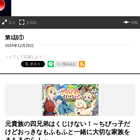
拡大
全画面
移動
第1話①
2024年12月26日
シェアして応援しよう！
RSSフィード
ポスト
埋め込む
元貴族の四兄弟はくじけない！～ちびっ子だ
けどおっきなもふもふと一緒に大切な家族を