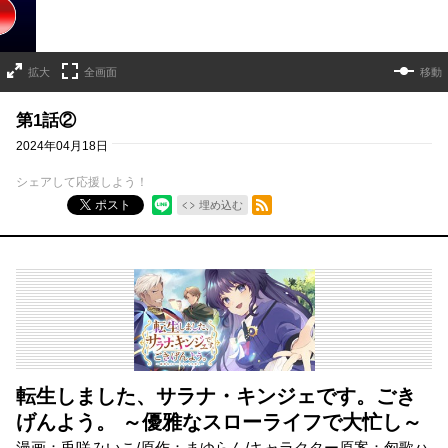
拡大
全画面
移動
第1話②
2024年04月18日
シェアして応援しよう！
RSSフィード
ポスト
埋め込む
転生しました、サラナ・キンジェです。ごき
げんよう。 ～優雅なスローライフで大忙し～
漫画：兎咲みいこ/原作：まゆらん/キャラクター原案：匈歌ハ