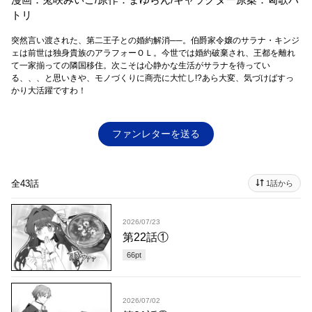
トリ
突然言い渡された、第二王子との婚約解消──。伯爵家令嬢のサラナ・キンジ
ェは前世は独身貴族のアラフォーＯＬ。今世では婚約破棄され、王都を離れ
て一家揃っての隣国移住。次こそは心静かな生活がサラナを待ってい
る、、、と思いきや、モノづくりに商売に大忙し!?あら大変、気づけばすっ
かり大活躍ですわ！
ファンレターを送る
全43話
1話から
2026/07/23
第22話①
66
pt
2026/07/02