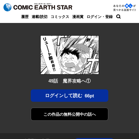
コミック アース・スター
あなた
履歴
連載/読切
コミックス
漫画賞
ログイン・登録
の推し
検索
が見つ
かる漫
画サイ
ト
49話 魔界攻略へ①
ログインして読む
66pt
この作品の
無料公開中の話へ