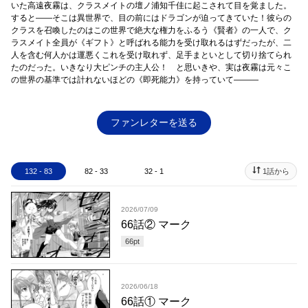
いた高遠夜霧は、クラスメイトの壇ノ浦知千佳に起こされて目を覚ました。
すると――そこは異世界で、目の前にはドラゴンが迫ってきていた！彼らの
クラスを召喚したのはこの世界で絶大な権力をふるう《賢者》の一人で、ク
ラスメイト全員が《ギフト》と呼ばれる能力を受け取れるはずだったが、二
人を含む何人かは運悪くこれを受け取れず、足手まといとして切り捨てられ
たのだった。いきなり大ピンチの主人公！ と思いきや、実は夜霧は元々こ
の世界の基準では計れないほどの《即死能力》を持っていて―――
ファンレターを送る
132 - 83
82 - 33
32 - 1
1話から
2026/07/09
66話② マーク
66
pt
2026/06/18
66話① マーク