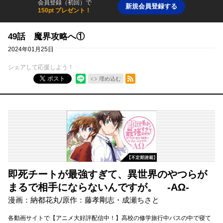
会員登録（初回）で
新規会員登録する
150pt プレゼント！
49話 魔界攻略へ①
2024年01月25日
シェアして応援しよう！
RSSフィード
ポスト
埋め込む
即死チートが最強すぎて、異世界のやつらが
まるで相手にならないんですが。 -ΑΩ-
漫画：納都花丸/原作：藤孝剛志・成瀬ちさと
各動画サイトで【アニメ大好評配信中！】高校の修学旅行中バスの中で寝て