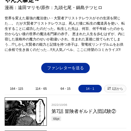
ゃん大暴走～
漫画：遠田マリモ/原作：九頭七尾・鍋島テツヒロ
世界を変えた最強の魔法使い・大賢者アリストテレウスがその生涯を閉じ
た…。 だが大賢者アリストテレウスは、死んだ後に転生の魔道具を使い、転
生することに成功したのだった。転生した先は、何百、何千年経ったのかも
分からない後の世界の魔法名門家の赤子。 恵まれた人生を歩むはずが、内に
宿した規格外の魔力のせいか勘違いされ、生まれた直後に捨てられてしま
う…!?しかし大賢者の能力と記憶を持つ赤子は、聖竜杖リンドヴルムをお供
に余裕で生き抜くのだった…!!大人気ノベル、ここに待望のコミカライズ!!
ファンレターを送る
164 - 115
114 - 65
64 - 15
14 - 1
1話から
2022/10/06
第7話 冒険者ギルド入団試験②
66
pt