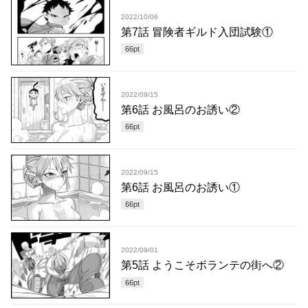
2022/10/06
第7話 冒険者ギルド入団試験①
66
pt
2022/09/15
第6話 お風呂のお誘い②
66
pt
2022/09/15
第6話 お風呂のお誘い①
66
pt
2022/09/01
第5話 ようこそボランテの街へ②
66
pt