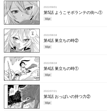
2022/09/01
第5話 ようこそボランテの街へ①
66
pt
2022/08/18
第4話 巣立ちの時②
66
pt
2022/08/18
第4話 巣立ちの時①
66
pt
2022/07/21
第3話 おっぱいの持つ力②
66
pt