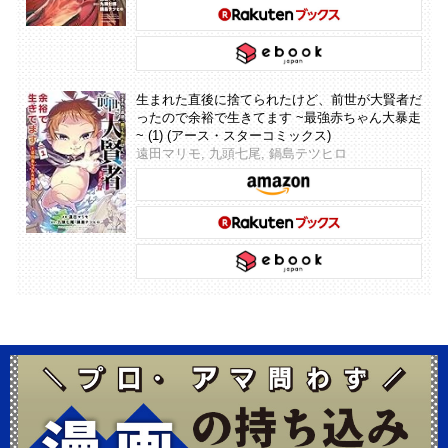
生まれた直後に捨てられたけど、前世が大賢者だ
ったので余裕で生きてます ~最強赤ちゃん大暴走
~ (1) (アース・スターコミックス)
遠田マリモ, 九頭七尾, 鍋島テツヒロ