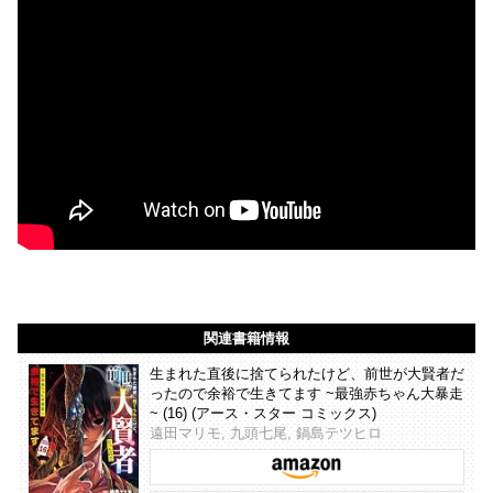
関連書籍情報
生まれた直後に捨てられたけど、前世が大賢者だ
ったので余裕で生きてます ~最強赤ちゃん大暴走
~ (16) (アース・スター コミックス)
遠田マリモ, 九頭七尾, 鍋島テツヒロ