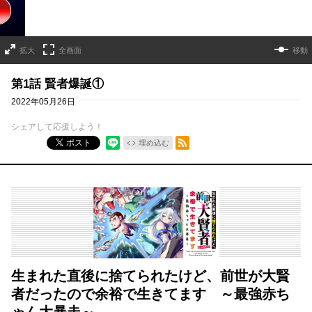
拡大
全画面
移動
第1話 賢者爆誕①
2022年05月26日
シェアして応援しよう！
RSSフィード
ポスト
埋め込む
生まれた直後に捨てられたけど、前世が大賢
者だったので余裕で生きてます ～最強赤ち