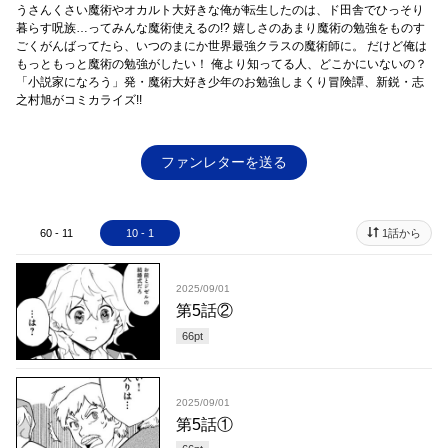
うさんくさい魔術やオカルト大好きな俺が転生したのは、ド田舎でひっそり
暮らす呪族…ってみんな魔術使えるの!? 嬉しさのあまり魔術の勉強をものす
ごくがんばってたら、いつのまにか世界最強クラスの魔術師に。 だけど俺は
もっともっと魔術の勉強がしたい！ 俺より知ってる人、どこかにいないの？
「小説家になろう」発・魔術大好き少年のお勉強しまくり冒険譚、新鋭・志
之村旭がコミカライズ!!
ファンレターを送る
60 - 11
10 - 1
1話から
2025/09/01
第5話②
66
pt
2025/09/01
第5話①