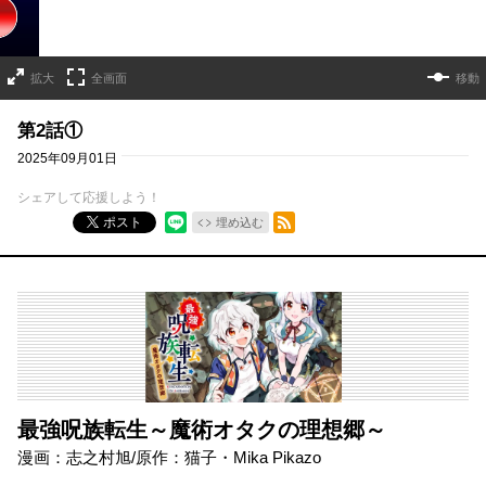
拡大
全画面
移動
第2話①
2025年09月01日
シェアして応援しよう！
RSSフィード
ポスト
埋め込む
最強呪族転生～魔術オタクの理想郷～
漫画：志之村旭/原作：猫子・Mika Pikazo