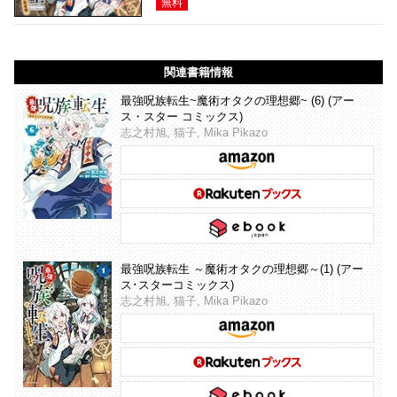
無料
関連書籍情報
最強呪族転生~魔術オタクの理想郷~ (6) (アー
ス・スター コミックス)
志之村旭, 猫子, Mika Pikazo
最強呪族転生 ～魔術オタクの理想郷～(1) (アー
ス･スターコミックス)
志之村旭, 猫子, Mika Pikazo