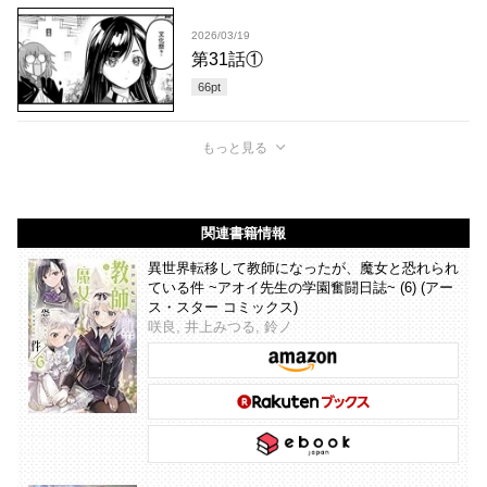
2026/03/19
第31話①
66
pt
もっと見る
関連書籍情報
異世界転移して教師になったが、魔女と恐れられ
ている件 ~アオイ先生の学園奮闘日誌~ (6) (アー
ス・スター コミックス)
咲良, 井上みつる, 鈴ノ