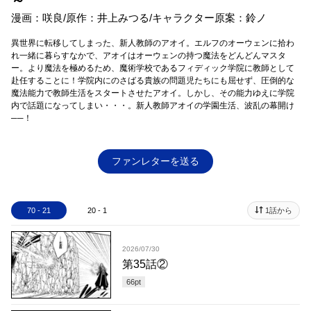
～
漫画：咲良/原作：井上みつる/キャラクター原案：鈴ノ
異世界に転移してしまった、新人教師のアオイ。エルフのオーウェンに拾わ
れ一緒に暮らすなかで、アオイはオーウェンの持つ魔法をどんどんマスタ
ー。より魔法を極めるため、魔術学校であるフィディック学院に教師として
赴任することに！学院内にのさばる貴族の問題児たちにも屈せず、圧倒的な
魔法能力で教師生活をスタートさせたアオイ。しかし、その能力ゆえに学院
内で話題になってしまい・・・。新人教師アオイの学園生活、波乱の幕開け
──！
ファンレターを送る
70 - 21
20 - 1
1話から
2026/07/30
第35話②
66
pt