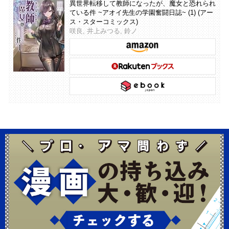
異世界転移して教師になったが、魔女と恐れられ
ている件 ~アオイ先生の学園奮闘日誌~ (1) (アー
ス・スターコミックス)
咲良, 井上みつる, 鈴ノ