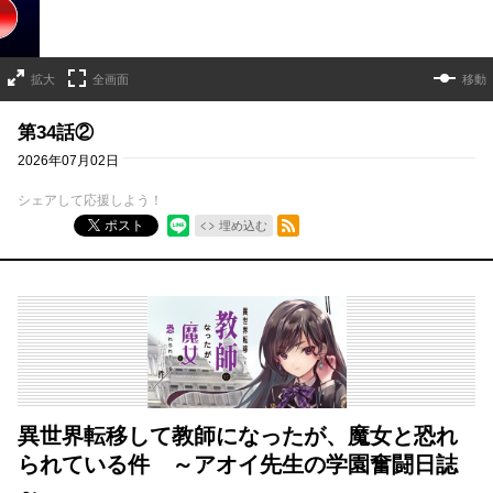
拡大
全画面
移動
第34話②
2026年07月02日
シェアして応援しよう！
RSSフィード
ポスト
埋め込む
異世界転移して教師になったが、魔女と恐れ
られている件 ～アオイ先生の学園奮闘日誌