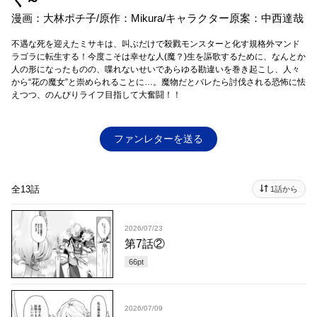
く～
漫画：大林ポチ子/原作：Mikura/キャラクター原案：中西達哉
不遇な死を迎えたミサキは、叫ぶだけで殺戮モンスターと化す規格外マンド
ラゴラに転生する！今度こそは幸せな人(魔？)生を謳歌するために、なんとか
人の形になったものの、喋れないせいであらゆる勘違いを巻き起こし、人々
から“花の魔女”と崇められることに…。魔物だとバレたら討伐される恐怖に怯
えつつ、のんびりライフ目指して大奮闘！！
ファンレターを送る
全13話
1話から
2026/07/23
第7話②
66
pt
2026/07/09