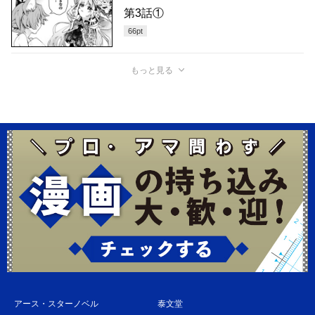
第3話①
66
pt
もっと見る
アース・スターノベル
泰文堂