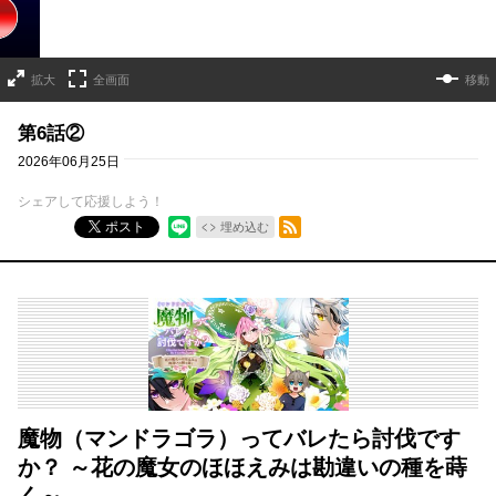
拡大
全画面
移動
第6話②
2026年06月25日
シェアして応援しよう！
RSSフィード
ポスト
埋め込む
魔物（マンドラゴラ）ってバレたら討伐です
か？ ～花の魔女のほほえみは勘違いの種を蒔