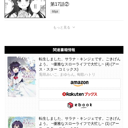
第17話②
66
pt
もっと見る
関連書籍情報
転生しました、サラナ・キンジェです。ごきげん
よう。 ~優雅なスローライフで大忙し~ (4) (アー
ス・スター コミックス)
兎咲みいこ, まゆらん, 匈歌ハトリ
転生しました、サラナ・キンジェです。ごきげん
よう。 ~優雅なスローライフで大忙し~ (1) (アー