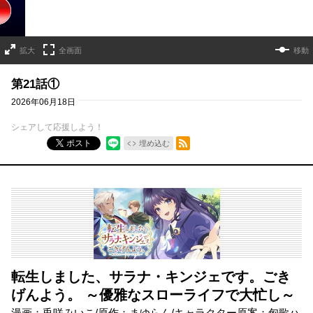
拡大
全画面
移動
第21話①
2026年06月18日
シェアして応援しよう！
RSSフィード
ポスト
埋め込む
転生しました、サラナ・キンジェです。ごき
げんよう。 ～優雅なスローライフで大忙し～
漫画：兎咲みいこ/原作：まゆらん/キャラクター原案：匈歌ハ