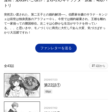
トリ
突然言い渡された、第二王子との婚約解消──。伯爵家令嬢のサラナ・キンジ
ェは前世は独身貴族のアラフォーＯＬ。今世では婚約破棄され、王都を離れ
て一家揃っての隣国移住。次こそは心静かな生活がサラナを待ってい
る、、、と思いきや、モノづくりに商売に大忙し!?あら大変、気づけばすっ
かり大活躍ですわ！
ファンレターを送る
全43話
1話から
2026/07/23
第22話①
66
pt
2026/07/02