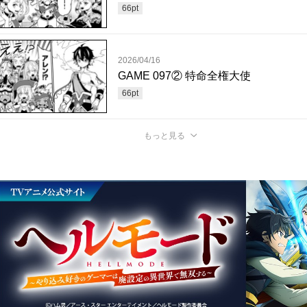
66
pt
2026/04/16
GAME 097② 特命全権大使
66
pt
もっと見る