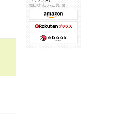
鉄田猿児, ハム男, 藻