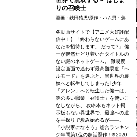
世界で無双する～ はじま
りの召喚士
漫画：鉄田猿児/原作：ハム男・藻
各動画サイトで【アニメ大好評配
信中！】「終わらないゲームにあ
なたを招待します。 だって?」 健
一が偶然たどり着いたタイトルの
ない謎のネットゲーム。 難易度
設定画面で迷わず最高難易度『ヘ
ルモード』を選ぶと、異世界の農
奴へと転生してしまった! 少年
「アレン」へと転生した健一は、
謎の多い職業「召喚士」を使いこ
なしながら、 攻略本もネット掲
示板もない異世界で、最強への道
を手探りで歩み始めるが――。
『小説家になろう』総合ランキン
グ年間第1位の超話題作!! ※2020