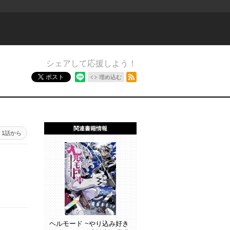
シェアして応援しよう！
RSSフィード
ポスト
埋め込む
関連書籍情報
1話から
ヘルモード ~やり込み好き