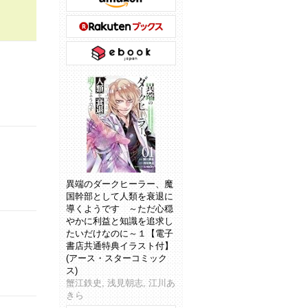
異端のダークヒーラー、魔
国幹部として人類を衰退に
導くようです ～ただ心穏
やかに利益と知識を追求し
たいだけなのに～１【電子
書店共通特典イラスト付】
(アース・スターコミック
ス)
蟹江鉄史, 浅見朝志, 江川あ
きら