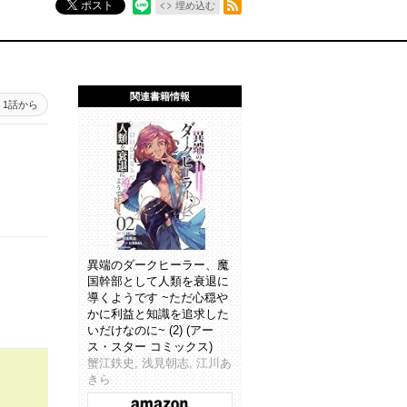
ポスト
埋め込む
関連書籍情報
1話から
異端のダークヒーラー、魔
国幹部として人類を衰退に
導くようです ~ただ心穏や
かに利益と知識を追求した
いだけなのに~ (2) (アー
ス・スター コミックス)
蟹江鉄史, 浅見朝志, 江川あ
きら