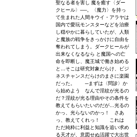
聖なる者を害し 魔を癒す〈ダー
クヒール〉──。〈魔力〉を持っ
て生まれた人間キウイ・アラヤは
国内で愛玩モンスターなどを治療
し穏やかに暮らしていたが、人類
と魔族の戦争をきっかけに自由を
奪われてしまう。ダークヒールが
出来なくなるなら と魔国への亡
命を即断し、魔王城で働き始める
と…そこは研究対象だらけ、ビジ
ネスチャンスだらけのまさに楽園
だった。 ─まずは〈問診〉か
ら始めよう なんで淫紋が光るの
だ？淫紋が光る理由やその条件を
教えてもらいたいのだが…光るの
かっ、光らないのかっ！ さあ
っ、教えてくれっ！ これは
ただ純粋に利益と知識を追い求め
る天才が、意図せぬ活躍で大出世