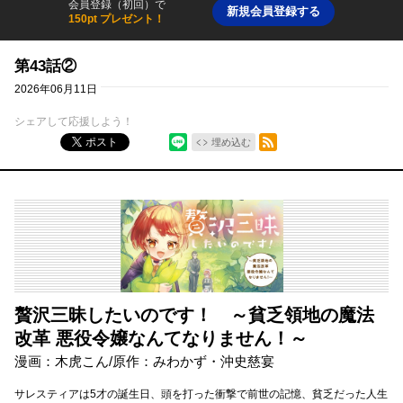
会員登録（初回）で
新規会員登録する
150pt プレゼント！
第43話②
2026年06月11日
シェアして応援しよう！
シェア
RSSフィード
ポスト
埋め込む
贅沢三昧したいのです！ ～貧乏領地の魔法
改革 悪役令嬢なんてなりません！～
漫画：木虎こん/原作：みわかず・沖史慈宴
サレスティアは5才の誕生日、頭を打った衝撃で前世の記憶、貧乏だった人生