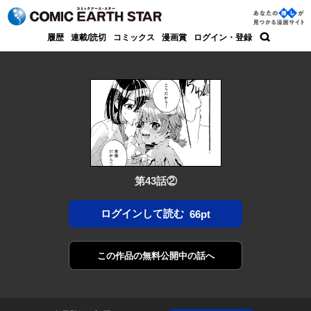
コミック アース・スター
あなた
履歴
連載/読切
コミックス
漫画賞
ログイン・登録
の推し
検索
が見つ
かる漫
画サイ
ト
第43話②
ログインして読む
66pt
この作品の
無料公開中の話へ