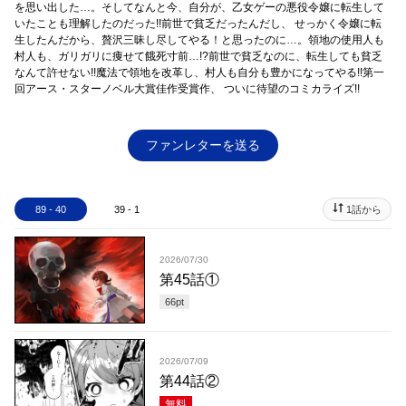
を思い出した…。そしてなんと今、自分が、乙女ゲーの悪役令嬢に転生して
いたことも理解したのだった!!前世で貧乏だったんだし、 せっかく令嬢に転
生したんだから、贅沢三昧し尽してやる！と思ったのに…。領地の使用人も
村人も、ガリガリに痩せて餓死寸前…!?前世で貧乏なのに、転生しても貧乏
なんて許せない!!魔法で領地を改革し、村人も自分も豊かになってやる!!第一
回アース・スターノベル大賞佳作受賞作、 ついに待望のコミカライズ!!
ファンレターを送る
89 - 40
39 - 1
1話から
2026/07/30
第45話①
66
pt
2026/07/09
第44話②
無料