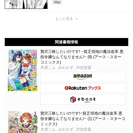
66
pt
もっと見る
関連書籍情報
贅沢三昧したいのです! ~貧乏領地の魔法改革 悪
役令嬢なんてなりません!~ (8) (アース・スター
コミックス)
木虎こん, みわかず, 沖史慈宴
贅沢三昧したいのです!~貧乏領地の魔法改革 悪
役令嬢なんてなりません!~ (1) (アース・スターコ
ミックス)
木虎こん, みわかず, 沖史慈宴