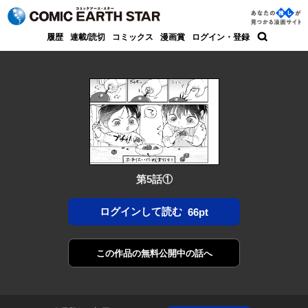
コミック アース・スター
あなた
履歴
連載/読切
コミックス
漫画賞
ログイン・登録
の推し
検索
が見つ
かる漫
画サイ
ト
第5話①
ログインして読む
66pt
この作品の
無料公開中の話へ