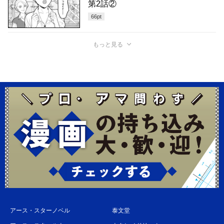
第2話②
66
pt
もっと見る
アース・スターノベル
泰文堂