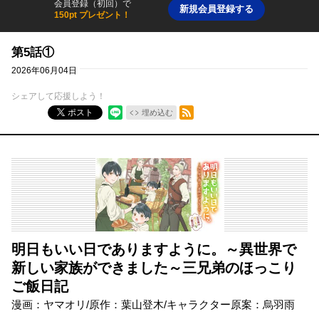
会員登録（初回）で
新規会員登録する
150pt プレゼント！
第5話①
2026年06月04日
シェアして応援しよう！
RSSフィード
ポスト
埋め込む
明日もいい日でありますように。～異世界で
新しい家族ができました～三兄弟のほっこり
ご飯日記
漫画：ヤマオリ/原作：葉山登木/キャラクター原案：烏羽雨