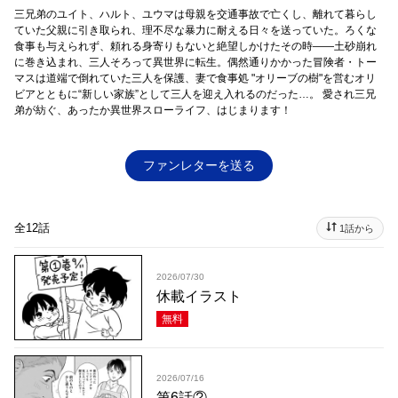
三兄弟のユイト、ハルト、ユウマは母親を交通事故で亡くし、離れて暮らし
ていた父親に引き取られ、理不尽な暴力に耐える日々を送っていた。ろくな
食事も与えられず、頼れる身寄りもないと絶望しかけたその時――土砂崩れ
に巻き込まれ、三人そろって異世界に転生。偶然通りかかった冒険者・トー
マスは道端で倒れていた三人を保護、妻で食事処 "オリーブの樹"を営むオリ
ビアとともに“新しい家族”として三人を迎え入れるのだった…。 愛され三兄
弟が紡ぐ、あったか異世界スローライフ、はじまります！
ファンレターを送る
全12話
1話から
2026/07/30
休載イラスト
無料
2026/07/16
第6話②