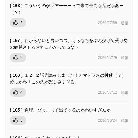
( 168 )
こういうのがグアーーーって来て最高なんだなあー
（？）
2
2026/07/30
通報
( 167 )
わからないと言いつつ、くらもちをぶん投げて受け身
の練習させる犬丸…わかってるな〜
2
2026/07/29
通報
( 166 )
１２−２話先読みしました！アマテラスの神使（？）
めっかわ！この先が楽しみすぎる。
4
2026/07/12
通報
( 165 )
通理、ぴょこって出てくるのかわいすぎんか
5
2026/06/24
通報