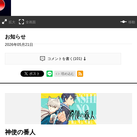
拡大
全画面
移動
お知らせ
2026年05月21日
コメントを書く(
101
)
RSSフィード
ポスト
埋め込む
神使の番人