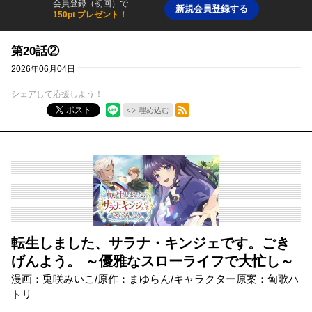
会員登録（初回）で
新規会員登録する
150pt プレゼント！
第20話②
2026年06月04日
シェアして応援しよう！
RSSフィード
ポスト
埋め込む
転生しました、サラナ・キンジェです。ごき
げんよう。 ～優雅なスローライフで大忙し～
漫画：兎咲みいこ/原作：まゆらん/キャラクター原案：匈歌ハ
トリ