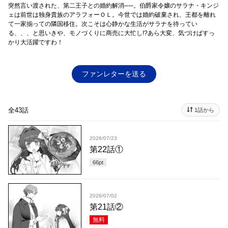
突然言い渡された、第二王子との婚約解消──。伯爵家令嬢のサラナ・キンジ
ェは前世は独身貴族のアラフォーＯＬ。今世では婚約破棄され、王都を離れ
て一家揃っての隣国移住。次こそは心静かな生活がサラナを待ってい
る、、、と思いきや、モノづくりに商売に大忙し!?あら大変、気づけばすっ
かり大活躍ですわ！
ファンレターを送る
全43話
1話から
2026/07/23
第22話①
66
pt
2026/07/02
第21話②
無料