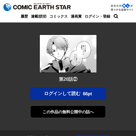
コミック アース・スター
あなた
履歴
連載/読切
コミックス
漫画賞
ログイン・登録
の推し
検索
が見つ
かる漫
画サイ
ト
第20話②
ログインして読む
66pt
この作品の
無料公開中の話へ