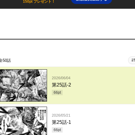
150pt プレゼント！
全50話
2026/06/04
第25話-2
66
pt
2026/05/21
第25話-1
66
pt