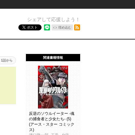
シェアして応援しよう！
RSSフィード
ポスト
埋め込む
関連書籍情報
1話から
反逆のソウルイーター -魂
の捕食者と少女たち- (5)
(アース・スター コミック
ス)