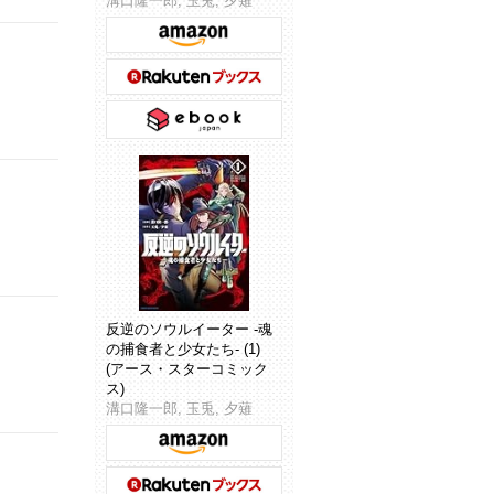
溝口隆一郎, 玉兎, 夕薙
反逆のソウルイーター -魂
の捕食者と少女たち- (1)
(アース・スターコミック
ス)
溝口隆一郎, 玉兎, 夕薙