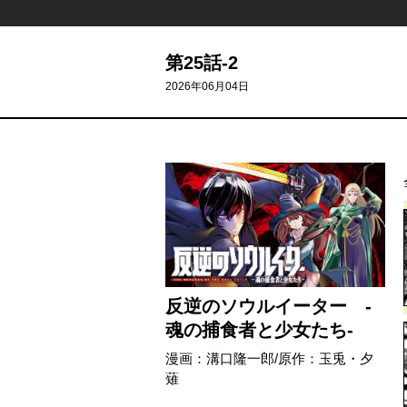
第25話-2
2026年06月04日
反逆のソウルイーター -
魂の捕食者と少女たち-
漫画：溝口隆一郎/原作：玉兎・夕
薙