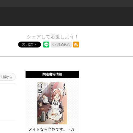
シェアして応援しよう！
RSSフィード
ポスト
埋め込む
関連書籍情報
1話から
メイドなら当然です。 ~万