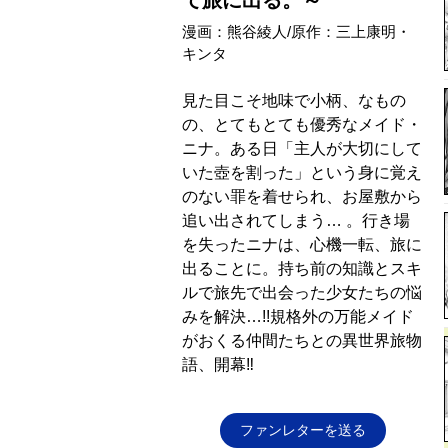
て旅に出る。～
漫画：熊谷綾人/原作：三上康明・
キンタ
見た目こそ地味で小柄、なもの
の、とてもとても優秀なメイド・
ニナ。ある日「主人が大切にして
いた壺を割った」という身に覚え
のない罪を着せられ、お屋敷から
追い出されてしまう… 。行き場
を失ったニナは、心機一転、旅に
出ることに。持ち前の知識とスキ
ルで旅先で出会った少女たちの悩
みを解決…!!規格外の万能メイド
がおくる仲間たちとの異世界旅物
語、開幕‼
ファンレターを送る