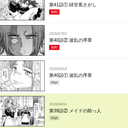
第41話① 緋甘蕉さがし
無料
2026/07/02
第40話② 波乱の序章
無料
2026/06/18
第40話① 波乱の序章
66
pt
2026/06/04
第39話② メイドの助っ人
66
pt