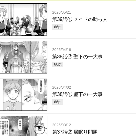
2026/05/21
第39話① メイドの助っ人
66
pt
2026/04/16
第38話② 聖下の一大事
66
pt
2026/04/02
第38話① 聖下の一大事
66
pt
2026/03/12
第37話② 居眠り問題