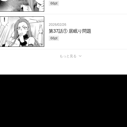
66
pt
2026/02/26
第37話① 居眠り問題
66
pt
もっと見る