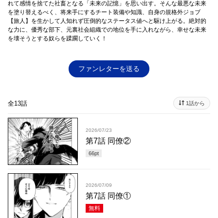
れて感情を捨てた社畜となる「未来の記憶」を思い出す。そんな最悪な未来
を塗り替えるべく、将来手にするチート装備や知識、自身の規格外ジョブ
【旅人】を生かして人知れず圧倒的なステータス値へと駆け上がる。絶対的
な力に、優秀な部下、元裏社会組織での地位を手に入れながら、幸せな未来
を壊そうとする奴らを蹂躙していく！
ファンレターを送る
全13話
1話から
2026/07/23
第7話 同僚②
66
pt
2026/07/09
第7話 同僚①
無料