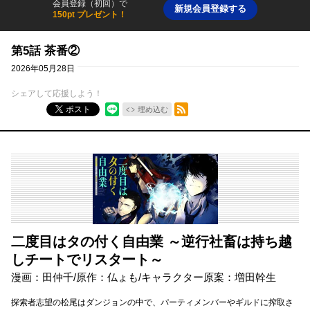
会員登録（初回）で
新規会員登録する
150pt プレゼント！
第5話 茶番②
2026年05月28日
シェアして応援しよう！
RSSフィード
ポスト
埋め込む
二度目はタの付く自由業 ～逆行社畜は持ち越
しチートでリスタート～
漫画：田仲千/原作：仏ょも/キャラクター原案：増田幹生
探索者志望の松尾はダンジョンの中で、パーティメンバーやギルドに搾取さ