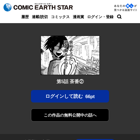
コミック アース・スター
あなた
履歴
連載/読切
コミックス
漫画賞
ログイン・登録
の推し
検索
が見つ
かる漫
画サイ
ト
第5話 茶番②
ログインして読む
66pt
この作品の
無料公開中の話へ