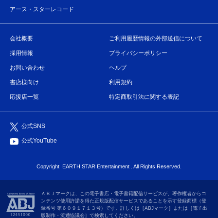
アース・スターレコード
会社概要
ご利用履歴情報の外部送信について
採用情報
プライバシーポリシー
お問い合わせ
ヘルプ
書店様向け
利用規約
応援店一覧
特定商取引法に関する表記
公式SNS
公式YouTube
Copyright
EARTH STAR Entertainment
. All Rights Reserved.
ＡＢＪマークは、この電子書店・電子書籍配信サービスが、著作権者からコ
ンテンツ使用許諾を得た正規版配信サービスであることを示す登録商標（登
録番号 第６０９１７１３号）です。詳しくは［ABJマーク］または［電子出
版制作・流通協議会］で検索してください。