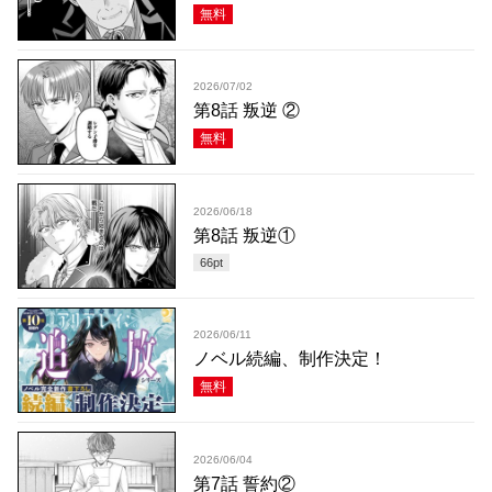
無料
2026/07/02
第8話 叛逆 ②
無料
2026/06/18
第8話 叛逆①
66
pt
2026/06/11
ノベル続編、制作決定！
無料
2026/06/04
第7話 誓約②