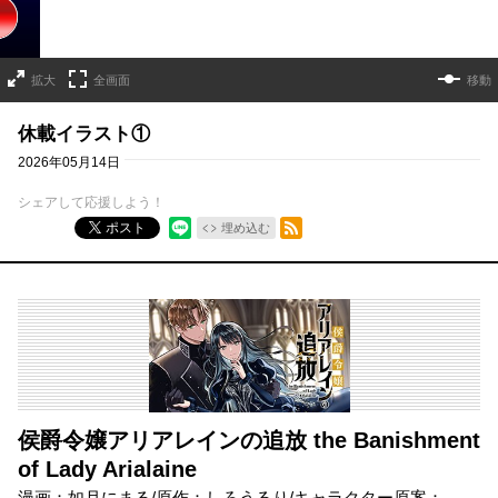
拡大
全画面
移動
休載イラスト①
2026年05月14日
シェアして応援しよう！
RSSフィード
ポスト
埋め込む
侯爵令嬢アリアレインの追放 the Banishment
of Lady Arialaine
漫画：如月にまる/原作：しろうるり/キャラクター原案：