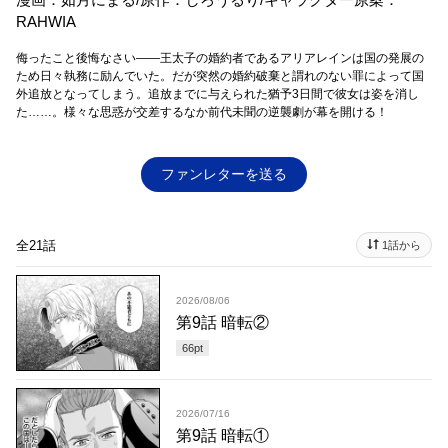
RAHWIA
侮ったこと後悔なさい――王太子の婚約者であるアリアレインは国の発展の
ため日々執務に励んでいた。だが突然の婚約破棄と謂れのない罪によって国
外追放となってしまう。追放までに与えられた猶予3日間で彼女は姿を消し
た……。様々な思惑が交差するなか前代未聞の逆襲劇が幕を開ける！
ファンレターを送る
全21話
1話から
2026/08/06
第9話 暗転②
66
pt
2026/07/16
第9話 暗転①