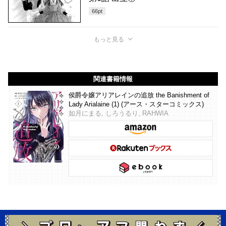
66
pt
もっと見る
関連書籍情報
侯爵令嬢アリアレインの追放 the Banishment of
Lady Arialaine (1) (アース・スターコミックス)
如月にまる, しろうるり, RAHWIA