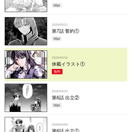
66
pt
2026/05/21
第7話 誓約①
66
pt
2026/05/14
休載イラスト①
無料
2026/04/23
第6話 出立②
66
pt
2026/04/09
第6話 出立①