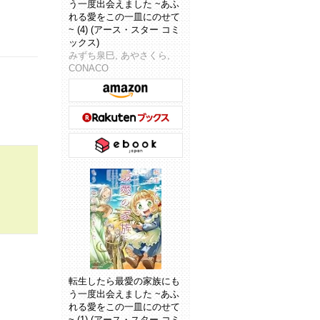
う一度出会えました ~あふ
れる愛をこの一皿にのせて
~ (4) (アース・スター コミ
ックス)
みずち泉巳, あやさくら,
CONACO
転生したら最愛の家族にも
う一度出会えました ~あふ
れる愛をこの一皿にのせて
~ (1) (アース・スター コミ