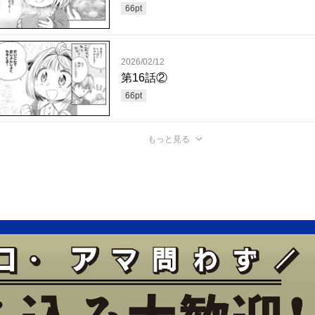
66
pt
2026/02/12
第16話②
66
pt
もっと見る