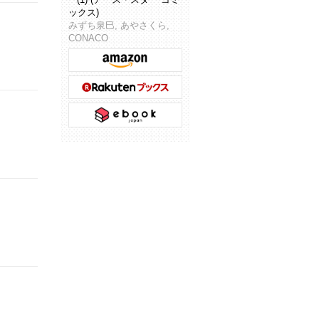
ックス)
みずち泉巳, あやさくら,
CONACO