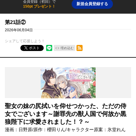
会員登録（初回）で
新規会員登録する
150pt プレゼント！
第21話②
2026年06月04日
シェアして応援しよう！
RSSフィード
ポスト
埋め込む
聖女の妹の尻拭いを仰せつかった、ただの侍
女でございます～謝罪先の獣人国で何故か黒
狼陛下に求愛されました！？～
漫画：日野原/原作：櫻田りん/キャラクター原案：氷堂れん