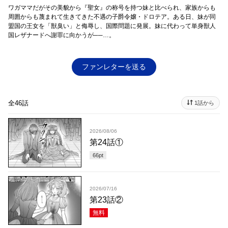
ワガママだがその美貌から『聖女』の称号を持つ妹と比べられ、家族からも
周囲からも蔑まれて生きてきた不遇の子爵令嬢・ドロテア。ある日、妹が同
盟国の王女を「獣臭い」と侮辱し、国際問題に発展。妹に代わって単身獣人
国レザナードへ謝罪に向かうが──…。
ファンレターを送る
全46話
1話から
2026/08/06
第24話①
66
pt
2026/07/16
第23話②
無料