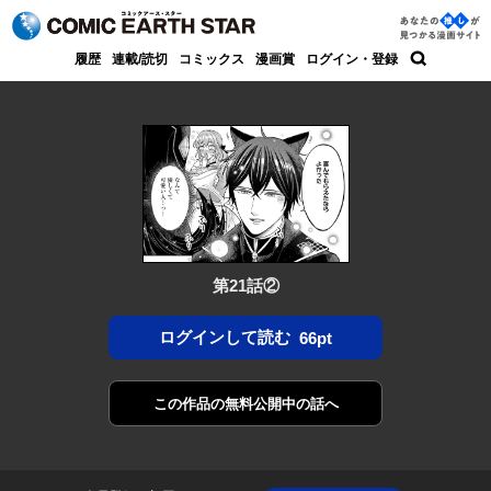
コミック アース・スター
あなた
履歴
連載/読切
コミックス
漫画賞
ログイン・登録
の推し
検索
が見つ
かる漫
画サイ
ト
第21話②
ログインして読む
66pt
この作品の
無料公開中の話へ