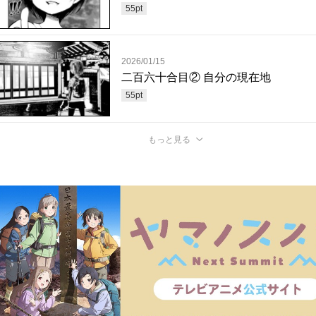
55
pt
2026/01/15
二百六十合目② 自分の現在地
55
pt
もっと見る