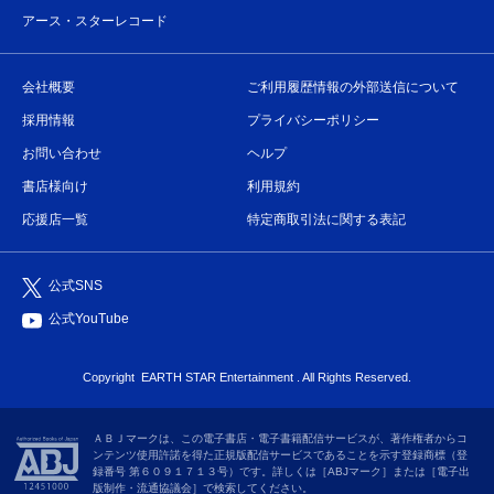
アース・スターレコード
会社概要
ご利用履歴情報の外部送信について
採用情報
プライバシーポリシー
お問い合わせ
ヘルプ
書店様向け
利用規約
応援店一覧
特定商取引法に関する表記
公式SNS
公式YouTube
Copyright
EARTH STAR Entertainment
. All Rights Reserved.
ＡＢＪマークは、この電子書店・電子書籍配信サービスが、著作権者からコ
ンテンツ使用許諾を得た正規版配信サービスであることを示す登録商標（登
録番号 第６０９１７１３号）です。詳しくは［ABJマーク］または［電子出
版制作・流通協議会］で検索してください。