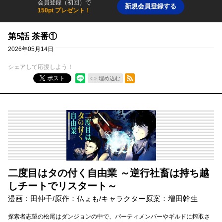
会員登録（初回）で
新規会員登録する
150pt プレゼント！
第5話 茶番①
2026年05月14日
シェアして応援しよう！
RSSフィード
ポスト
埋め込む
二度目はタの付く自由業 ～逆行社畜は持ち越
しチートでリスタート～
漫画：田仲千/原作：仏ょも/キャラクター原案：増田幹生
探索者志望の松尾はダンジョンの中で、パーティメンバーやギルドに搾取さ