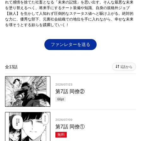
れて感情を捨てた社畜となる「未来の記憶」を思い出す。そんな最悪な未来
を塗り替えるべく、将来手にするチート装備や知識、自身の規格外ジョブ
【旅人】を生かして人知れず圧倒的なステータス値へと駆け上がる。絶対的
な力に、優秀な部下、元裏社会組織での地位を手に入れながら、幸せな未来
を壊そうとする奴らを蹂躙していく！
ファンレターを送る
全13話
1話から
2026/07/23
第7話 同僚②
66
pt
2026/07/09
第7話 同僚①
無料