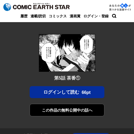
コミック アース・スター
あなた
履歴
連載/読切
コミックス
漫画賞
ログイン・登録
の推し
検索
が見つ
かる漫
画サイ
ト
第5話 茶番①
ログインして読む
66pt
この作品の
無料公開中の話へ