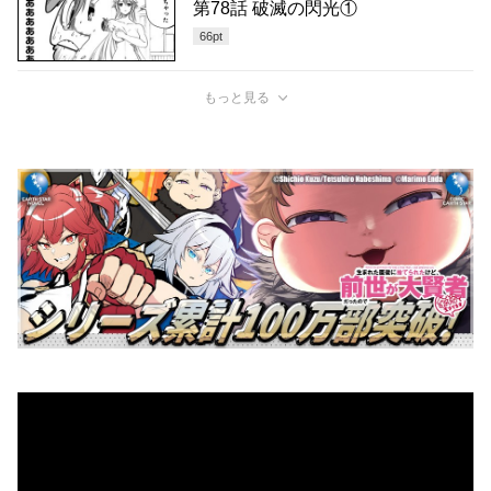
第78話 破滅の閃光①
66
pt
もっと見る