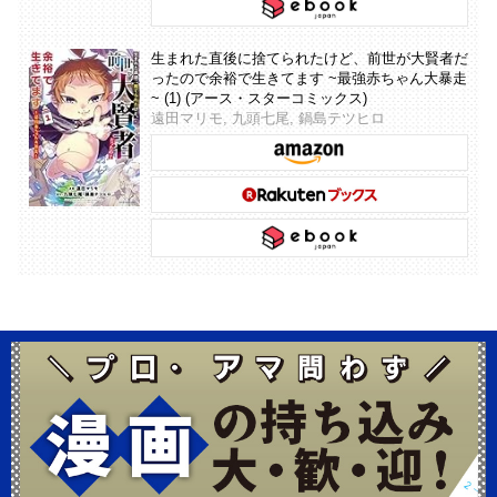
生まれた直後に捨てられたけど、前世が大賢者だ
ったので余裕で生きてます ~最強赤ちゃん大暴走
~ (1) (アース・スターコミックス)
遠田マリモ, 九頭七尾, 鍋島テツヒロ