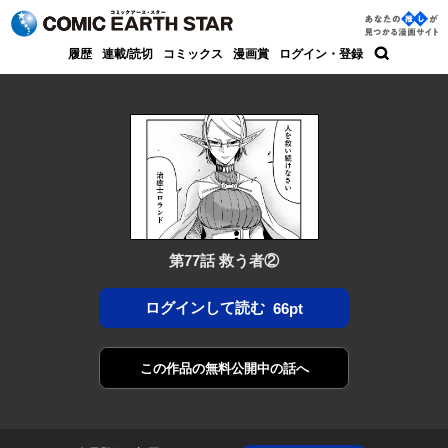
コミック アース・スター
あなた
履歴
連載/読切
コミックス
漫画賞
ログイン・登録
の推し
検索
が見つ
かる漫
画サイ
ト
第77話 救う者②
ログインして読む
66pt
この作品の
無料公開中の話へ