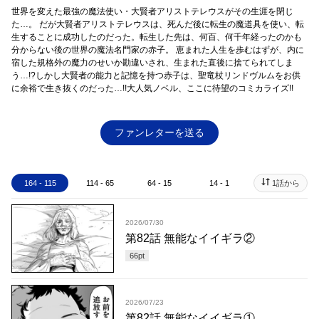
世界を変えた最強の魔法使い・大賢者アリストテレウスがその生涯を閉じ
た…。 だが大賢者アリストテレウスは、死んだ後に転生の魔道具を使い、転
生することに成功したのだった。転生した先は、何百、何千年経ったのかも
分からない後の世界の魔法名門家の赤子。 恵まれた人生を歩むはずが、内に
宿した規格外の魔力のせいか勘違いされ、生まれた直後に捨てられてしま
う…!?しかし大賢者の能力と記憶を持つ赤子は、聖竜杖リンドヴルムをお供
に余裕で生き抜くのだった…!!大人気ノベル、ここに待望のコミカライズ!!
ファンレターを送る
164 - 115
114 - 65
64 - 15
14 - 1
1話から
2026/07/30
第82話 無能なイイギラ②
66
pt
2026/07/23
第82話 無能なイイギラ①