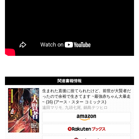
関連書籍情報
生まれた直後に捨てられたけど、前世が大賢者だ
ったので余裕で生きてます ~最強赤ちゃん大暴走
~ (16) (アース・スター コミックス)
遠田マリモ, 九頭七尾, 鍋島テツヒロ