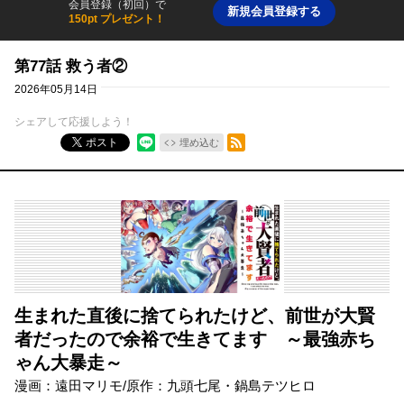
会員登録（初回）で
新規会員登録する
150pt プレゼント！
第77話 救う者②
2026年05月14日
シェアして応援しよう！
RSSフィード
ポスト
埋め込む
生まれた直後に捨てられたけど、前世が大賢
者だったので余裕で生きてます ～最強赤ち
ゃん大暴走～
漫画：遠田マリモ/原作：九頭七尾・鍋島テツヒロ