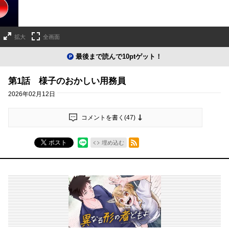
拡大
全画面
最後まで読んで10ptゲット！
第1話 様子のおかしい用務員
2026年02月12日
コメントを書く(
47
)
RSSフィード
ポスト
埋め込む