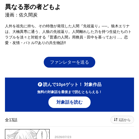
異なる形の者どもよ
漫画：佐久間炭
人外を祖先に持ち、その特徴が発現した人間『先祖返り』──。狼木エリナ
は、大楠異専に通う、人狼の先祖返り。人間離れした力を持つ生徒たちのト
ラブルを淡々と対処する『普通の人間』用務員・田中を慕っており…。恋
愛・友情・バトル!?ありの共生物語!!
ファンレターを送る
読んで10ptゲット！ 対象作品
無料の対象話を最後まで読むともらえる！
対象話を読む
全13話
1話から
2026/07/23