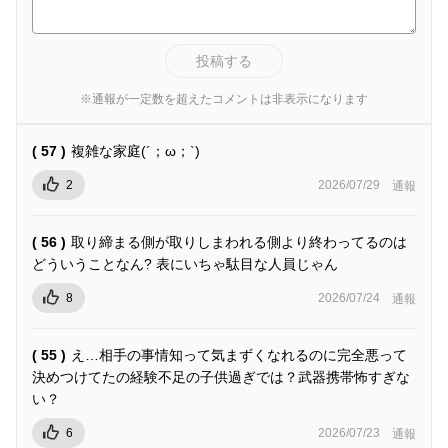
投稿する
※通報が一定数を超えたコメントは非表示になります
( 57 )
複雑な家庭(´；ω；`)
2
2026/07/29
通報
( 56 )
取り締まる側が取りしまわれる側より終わってるのは
どういうことなん? 表にいちゃ駄目な人員じゃん
8
2026/07/24
通報
( 55 )
え…相手の事情知って気まずくなれるのに完全悪って
決めつけてたの経験不足の子供過ぎでは？武器携帯怖すぎな
い？
6
2026/07/23
通報